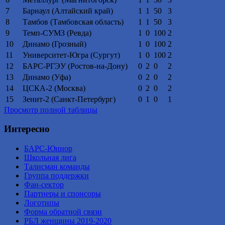
7
Барнаул (Алтайский край)
1
1
50
3
8
Тамбов (Тамбовская область)
1
1
50
3
9
Темп-СУМЗ (Ревда)
1
0
100
2
10
Динамо (Грозный)
1
0
100
2
11
Университет-Югра (Сургут)
1
0
100
2
12
БАРС-РГЭУ (Ростов-на-Дону)
0
2
0
2
13
Динамо (Уфа)
0
2
0
2
14
ЦСКА-2 (Москва)
0
2
0
2
15
Зенит-2 (Санкт-Петербург)
0
1
0
1
Просмотр полной таблицы
Интересно
БАРС-Юниор
Школьная лига
Талисман команды
Группа поддержки
Фан-сектор
Партнеры и спонсоры
Логотипы
Форма обратной связи
РБЛ женщины 2019-2020