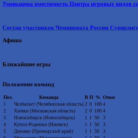
Уменьшена вместимость Центра игровых видов с
Состав участников Чемпионата России Суперлиги
Афиша
Ближайшие игры
Положение команд
Поз.
Команда
В
П
%
Очки
1
Челбаскет (Челябинская область)
2
0
100
4
2
Химки (Московская область)
2
0
100
4
3
Новосибирск (Новосибирск)
1
1
50
3
4
Купол-Родники (Ижевск)
1
1
50
3
5
Динамо (Приморский край)
1
1
50
3
6
Металлург (Магнитогорск)
1
1
50
3