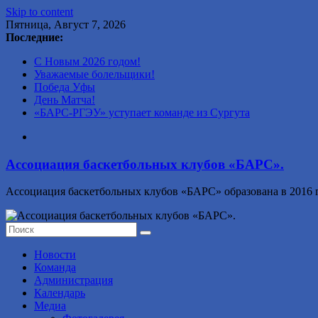
Skip to content
Пятница, Август 7, 2026
Последние:
С Новым 2026 годом!
Уважаемые болельщики!
Победа Уфы
День Матча!
«БАРС-РГЭУ» уступает команде из Сургута
Ассоциация баскетбольных клубов «БАРС».
Ассоциация баскетбольных клубов «БАРС» образована в 2016 г
Новости
Команда
Администрация
Календарь
Медиа