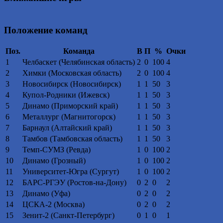
Положение команд
Поз.
Команда
В
П
%
Очки
1
Челбаскет (Челябинская область)
2
0
100
4
2
Химки (Московская область)
2
0
100
4
3
Новосибирск (Новосибирск)
1
1
50
3
4
Купол-Родники (Ижевск)
1
1
50
3
5
Динамо (Приморский край)
1
1
50
3
6
Металлург (Магнитогорск)
1
1
50
3
7
Барнаул (Алтайский край)
1
1
50
3
8
Тамбов (Тамбовская область)
1
1
50
3
9
Темп-СУМЗ (Ревда)
1
0
100
2
10
Динамо (Грозный)
1
0
100
2
11
Университет-Югра (Сургут)
1
0
100
2
12
БАРС-РГЭУ (Ростов-на-Дону)
0
2
0
2
13
Динамо (Уфа)
0
2
0
2
14
ЦСКА-2 (Москва)
0
2
0
2
15
Зенит-2 (Санкт-Петербург)
0
1
0
1