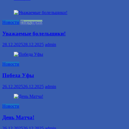
клубов
«БАРС»
образована
в
2016
Новости
Популярно
году.
Уважаемые болельщики!
28.12.2025
28.12.2025
admin
Новости
Победа Уфы
26.12.2025
26.12.2025
admin
Новости
День Матча!
26.12.2025
26.12.2025
admin