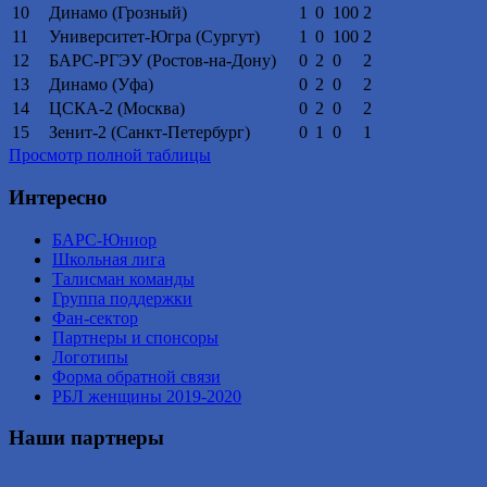
10
Динамо (Грозный)
1
0
100
2
11
Университет-Югра (Сургут)
1
0
100
2
12
БАРС-РГЭУ (Ростов-на-Дону)
0
2
0
2
13
Динамо (Уфа)
0
2
0
2
14
ЦСКА-2 (Москва)
0
2
0
2
15
Зенит-2 (Санкт-Петербург)
0
1
0
1
Просмотр полной таблицы
Интересно
БАРС-Юниор
Школьная лига
Талисман команды
Группа поддержки
Фан-сектор
Партнеры и спонсоры
Логотипы
Форма обратной связи
РБЛ женщины 2019-2020
Наши партнеры