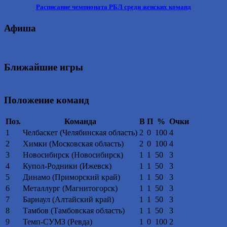
Расписание чемпионата РБЛ среди женских команд
Афиша
Ближайшие игры
Положение команд
Поз.
Команда
В
П
%
Очки
1
Челбаскет (Челябинская область)
2
0
100
4
2
Химки (Московская область)
2
0
100
4
3
Новосибирск (Новосибирск)
1
1
50
3
4
Купол-Родники (Ижевск)
1
1
50
3
5
Динамо (Приморский край)
1
1
50
3
6
Металлург (Магнитогорск)
1
1
50
3
7
Барнаул (Алтайский край)
1
1
50
3
8
Тамбов (Тамбовская область)
1
1
50
3
9
Темп-СУМЗ (Ревда)
1
0
100
2