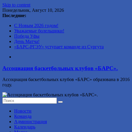
Skip to content
Понедельник, Август 10, 2026
Последние:
С Новым 2026 годом!
Уважаемые болельщики!
Победа Уфы
День Матча!
«БАРС-РГЭУ» уступает команде из Сургута
Ассоциация баскетбольных клубов «БАРС».
Ассоциация баскетбольных клубов «БАРС» образована в 2016
году.
Новости
Команда
Администрация
Календарь