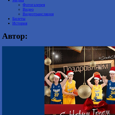
Медиа
Фотогалерея
Видео
Видеотрансляция
Билеты
История
Автор: