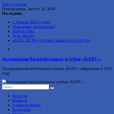
Skip to content
Понедельник, Август 10, 2026
Последние:
С Новым 2026 годом!
Уважаемые болельщики!
Победа Уфы
День Матча!
«БАРС-РГЭУ» уступает команде из Сургута
Ассоциация баскетбольных клубов «БАРС».
Ассоциация баскетбольных клубов «БАРС» образована в 2016
году.
Новости
Команда
Администрация
Календарь