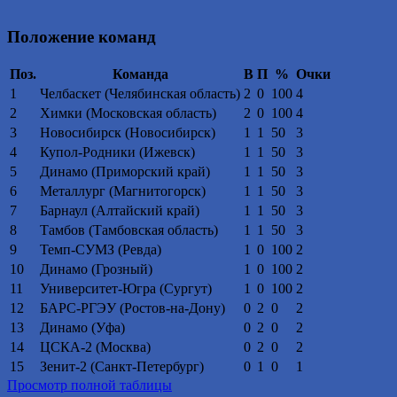
Положение команд
Поз.
Команда
В
П
%
Очки
1
Челбаскет (Челябинская область)
2
0
100
4
2
Химки (Московская область)
2
0
100
4
3
Новосибирск (Новосибирск)
1
1
50
3
4
Купол-Родники (Ижевск)
1
1
50
3
5
Динамо (Приморский край)
1
1
50
3
6
Металлург (Магнитогорск)
1
1
50
3
7
Барнаул (Алтайский край)
1
1
50
3
8
Тамбов (Тамбовская область)
1
1
50
3
9
Темп-СУМЗ (Ревда)
1
0
100
2
10
Динамо (Грозный)
1
0
100
2
11
Университет-Югра (Сургут)
1
0
100
2
12
БАРС-РГЭУ (Ростов-на-Дону)
0
2
0
2
13
Динамо (Уфа)
0
2
0
2
14
ЦСКА-2 (Москва)
0
2
0
2
15
Зенит-2 (Санкт-Петербург)
0
1
0
1
Просмотр полной таблицы