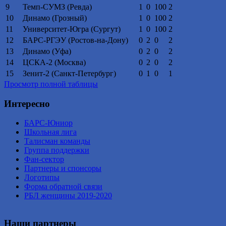
9
Темп-СУМЗ (Ревда)
1
0
100
2
10
Динамо (Грозный)
1
0
100
2
11
Университет-Югра (Сургут)
1
0
100
2
12
БАРС-РГЭУ (Ростов-на-Дону)
0
2
0
2
13
Динамо (Уфа)
0
2
0
2
14
ЦСКА-2 (Москва)
0
2
0
2
15
Зенит-2 (Санкт-Петербург)
0
1
0
1
Просмотр полной таблицы
Интересно
БАРС-Юниор
Школьная лига
Талисман команды
Группа поддержки
Фан-сектор
Партнеры и спонсоры
Логотипы
Форма обратной связи
РБЛ женщины 2019-2020
Наши партнеры