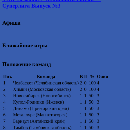
Суперлига Выпуск №3
Афиша
Ближайшие игры
Положение команд
Поз.
Команда
В
П
%
Очки
1
Челбаскет (Челябинская область)
2
0
100
4
2
Химки (Московская область)
2
0
100
4
3
Новосибирск (Новосибирск)
1
1
50
3
4
Купол-Родники (Ижевск)
1
1
50
3
5
Динамо (Приморский край)
1
1
50
3
6
Металлург (Магнитогорск)
1
1
50
3
7
Барнаул (Алтайский край)
1
1
50
3
8
Тамбов (Тамбовская область)
1
1
50
3