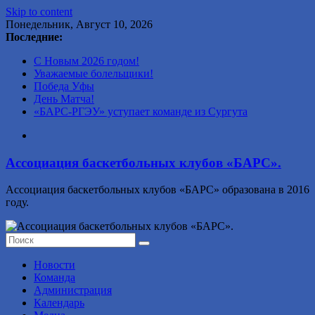
Skip to content
Понедельник, Август 10, 2026
Последние:
С Новым 2026 годом!
Уважаемые болельщики!
Победа Уфы
День Матча!
«БАРС-РГЭУ» уступает команде из Сургута
Ассоциация баскетбольных клубов «БАРС».
Ассоциация баскетбольных клубов «БАРС» образована в 2016
году.
Новости
Команда
Администрация
Календарь