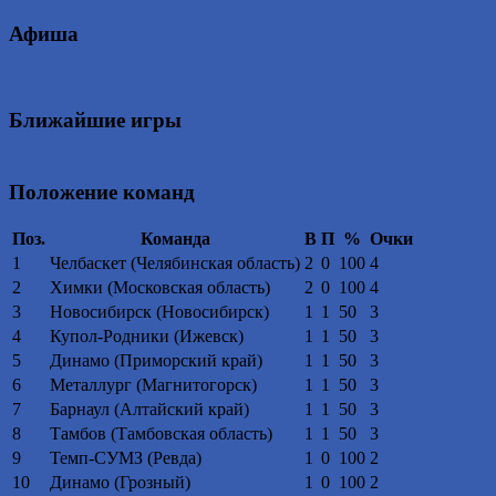
Афиша
Ближайшие игры
Положение команд
Поз.
Команда
В
П
%
Очки
1
Челбаскет (Челябинская область)
2
0
100
4
2
Химки (Московская область)
2
0
100
4
3
Новосибирск (Новосибирск)
1
1
50
3
4
Купол-Родники (Ижевск)
1
1
50
3
5
Динамо (Приморский край)
1
1
50
3
6
Металлург (Магнитогорск)
1
1
50
3
7
Барнаул (Алтайский край)
1
1
50
3
8
Тамбов (Тамбовская область)
1
1
50
3
9
Темп-СУМЗ (Ревда)
1
0
100
2
10
Динамо (Грозный)
1
0
100
2