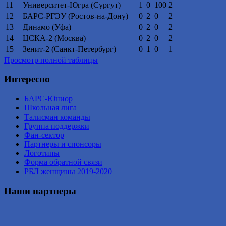
11
Университет-Югра (Сургут)
1
0
100
2
12
БАРС-РГЭУ (Ростов-на-Дону)
0
2
0
2
13
Динамо (Уфа)
0
2
0
2
14
ЦСКА-2 (Москва)
0
2
0
2
15
Зенит-2 (Санкт-Петербург)
0
1
0
1
Просмотр полной таблицы
Интересно
БАРС-Юниор
Школьная лига
Талисман команды
Группа поддержки
Фан-сектор
Партнеры и спонсоры
Логотипы
Форма обратной связи
РБЛ женщины 2019-2020
Наши партнеры