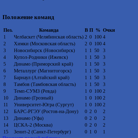
Положение команд
Поз.
Команда
В
П
%
Очки
1
Челбаскет (Челябинская область)
2
0
100
4
2
Химки (Московская область)
2
0
100
4
3
Новосибирск (Новосибирск)
1
1
50
3
4
Купол-Родники (Ижевск)
1
1
50
3
5
Динамо (Приморский край)
1
1
50
3
6
Металлург (Магнитогорск)
1
1
50
3
7
Барнаул (Алтайский край)
1
1
50
3
8
Тамбов (Тамбовская область)
1
1
50
3
9
Темп-СУМЗ (Ревда)
1
0
100
2
10
Динамо (Грозный)
1
0
100
2
11
Университет-Югра (Сургут)
1
0
100
2
12
БАРС-РГЭУ (Ростов-на-Дону)
0
2
0
2
13
Динамо (Уфа)
0
2
0
2
14
ЦСКА-2 (Москва)
0
2
0
2
15
Зенит-2 (Санкт-Петербург)
0
1
0
1