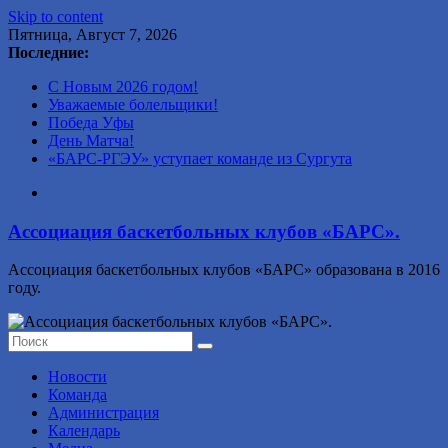
Skip to content
Пятница, Август 7, 2026
Последние:
С Новым 2026 годом!
Уважаемые болельщики!
Победа Уфы
День Матча!
«БАРС-РГЭУ» уступает команде из Сургута
Ассоциация баскетбольных клубов «БАРС».
Ассоциация баскетбольных клубов «БАРС» образована в 2016
году.
Новости
Команда
Администрация
Календарь