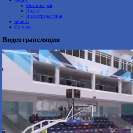
Медиа
Фотогалерея
Видео
Видеотрансляция
Билеты
История
Видеотрансляция