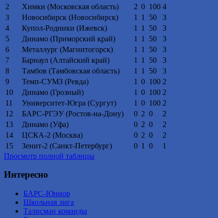
2
Химки (Московская область)
2
0
100
4
3
Новосибирск (Новосибирск)
1
1
50
3
4
Купол-Родники (Ижевск)
1
1
50
3
5
Динамо (Приморский край)
1
1
50
3
6
Металлург (Магнитогорск)
1
1
50
3
7
Барнаул (Алтайский край)
1
1
50
3
8
Тамбов (Тамбовская область)
1
1
50
3
9
Темп-СУМЗ (Ревда)
1
0
100
2
10
Динамо (Грозный)
1
0
100
2
11
Университет-Югра (Сургут)
1
0
100
2
12
БАРС-РГЭУ (Ростов-на-Дону)
0
2
0
2
13
Динамо (Уфа)
0
2
0
2
14
ЦСКА-2 (Москва)
0
2
0
2
15
Зенит-2 (Санкт-Петербург)
0
1
0
1
Просмотр полной таблицы
Интересно
БАРС-Юниор
Школьная лига
Талисман команды