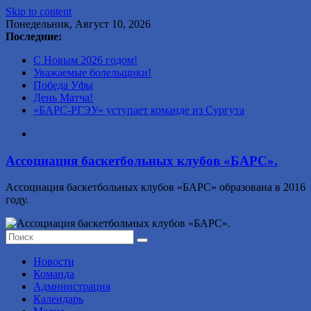
Skip to content
Понедельник, Август 10, 2026
Последние:
С Новым 2026 годом!
Уважаемые болельщики!
Победа Уфы
День Матча!
«БАРС-РГЭУ» уступает команде из Сургута
Ассоциация баскетбольных клубов «БАРС».
Ассоциация баскетбольных клубов «БАРС» образована в 2016
году.
Новости
Команда
Администрация
Календарь