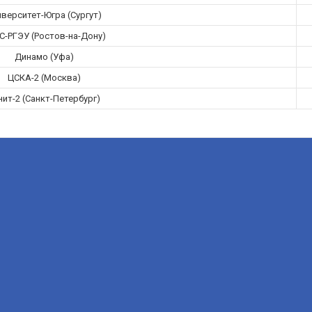
иверситет-Югра (Сургут)
С-РГЭУ (Ростов-на-Дону)
Динамо (Уфа)
ЦСКА-2 (Москва)
нит-2 (Санкт-Петербург)