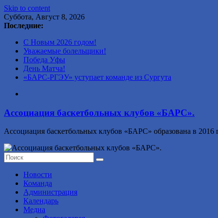
Skip to content
Суббота, Август 8, 2026
Последние:
С Новым 2026 годом!
Уважаемые болельщики!
Победа Уфы
День Матча!
«БАРС-РГЭУ» уступает команде из Сургута
Ассоциация баскетбольных клубов «БАРС».
Ассоциация баскетбольных клубов «БАРС» образована в 2016 г
Новости
Команда
Администрация
Календарь
Медиа