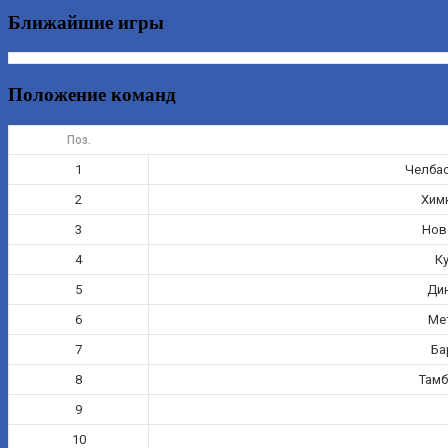
Ближайшие игры
Положение команд
Поз.
1
Челбас
2
Хим
3
Нов
4
К
5
Дин
6
Ме
7
Ба
8
Тамб
9
10