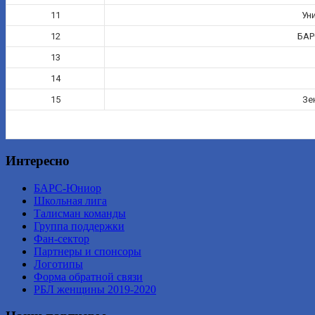
11
Ун
12
БАР
13
14
15
Зе
Интересно
БАРС-Юниор
Школьная лига
Талисман команды
Группа поддержки
Фан-сектор
Партнеры и спонсоры
Логотипы
Форма обратной связи
РБЛ женщины 2019-2020