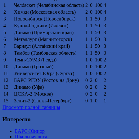
1
Челбаскет (Челябинская область)
2
0
100
4
2
Химки (Московская область)
2
0
100
4
3
Новосибирск (Новосибирск)
1
1
50
3
4
Купол-Родники (Ижевск)
1
1
50
3
5
Динамо (Приморский край)
1
1
50
3
6
Металлург (Магнитогорск)
1
1
50
3
7
Барнаул (Алтайский край)
1
1
50
3
8
Тамбов (Тамбовская область)
1
1
50
3
9
Темп-СУМЗ (Ревда)
1
0
100
2
10
Динамо (Грозный)
1
0
100
2
11
Университет-Югра (Сургут)
1
0
100
2
12
БАРС-РГЭУ (Ростов-на-Дону)
0
2
0
2
13
Динамо (Уфа)
0
2
0
2
14
ЦСКА-2 (Москва)
0
2
0
2
15
Зенит-2 (Санкт-Петербург)
0
1
0
1
Просмотр полной таблицы
Интересно
БАРС-Юниор
Школьная лига