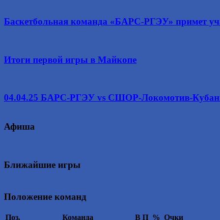
Баскетбольная команда «БАРС-РГЭУ» примет уч
Итоги первой игры в Майкопе
04.04.25 БАРС-РГЭУ vs СШОР-Локомотив-Кубан
Афиша
Ближайшие игры
Положение команд
Поз.
Команда
В
П
%
Очки