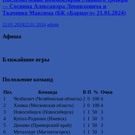
— Соснина Александра Леонидовича и
Ткаченко Максима (БК «Барнаул» 21.01.2024)
22.01.2024
22.01.2024
admin
Афиша
Ближайшие игры
Положение команд
Поз.
Команда
В
П
%
Очки
1
Челбаскет (Челябинская область)
2
0
100
4
2
Химки (Московская область)
2
0
100
4
3
Новосибирск (Новосибирск)
1
1
50
3
4
Купол-Родники (Ижевск)
1
1
50
3
5
Динамо (Приморский край)
1
1
50
3
6
Металлург (Магнитогорск)
1
1
50
3