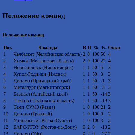
2016
году.
Положение команд
Положение команд
Поз.
Команда
В
П
%
+/-
Очки
1
Челбаскет (Челябинская область)
2
0
100
58
4
2
Химки (Московская область)
2
0
100
27
4
3
Новосибирск (Новосибирск)
1
1
50
5
3
4
Купол-Родники (Ижевск)
1
1
50
3
3
5
Динамо (Приморский край)
1
1
50
-1
3
6
Металлург (Магнитогорск)
1
1
50
-3
3
7
Барнаул (Алтайский край)
1
1
50
-14
3
8
Тамбов (Тамбовская область)
1
1
50
-19
3
9
Темп-СУМЗ (Ревда)
1
0
100
21
2
10
Динамо (Грозный)
1
0
100
9
2
11
Университет-Югра (Сургут)
1
0
100
3
2
12
БАРС-РГЭУ (Ростов-на-Дону)
0
2
0
-18
2
13
Динамо (Уфа)
0
2
0
-27
2