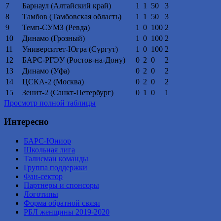
7
Барнаул (Алтайский край)
1
1
50
3
8
Тамбов (Тамбовская область)
1
1
50
3
9
Темп-СУМЗ (Ревда)
1
0
100
2
10
Динамо (Грозный)
1
0
100
2
11
Университет-Югра (Сургут)
1
0
100
2
12
БАРС-РГЭУ (Ростов-на-Дону)
0
2
0
2
13
Динамо (Уфа)
0
2
0
2
14
ЦСКА-2 (Москва)
0
2
0
2
15
Зенит-2 (Санкт-Петербург)
0
1
0
1
Просмотр полной таблицы
Интересно
БАРС-Юниор
Школьная лига
Талисман команды
Группа поддержки
Фан-сектор
Партнеры и спонсоры
Логотипы
Форма обратной связи
РБЛ женщины 2019-2020