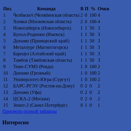
Поз.
Команда
В
П
%
Очки
1
Челбаскет (Челябинская область)
2
0
100
4
2
Химки (Московская область)
2
0
100
4
3
Новосибирск (Новосибирск)
1
1
50
3
4
Купол-Родники (Ижевск)
1
1
50
3
5
Динамо (Приморский край)
1
1
50
3
6
Металлург (Магнитогорск)
1
1
50
3
7
Барнаул (Алтайский край)
1
1
50
3
8
Тамбов (Тамбовская область)
1
1
50
3
9
Темп-СУМЗ (Ревда)
1
0
100
2
10
Динамо (Грозный)
1
0
100
2
11
Университет-Югра (Сургут)
1
0
100
2
12
БАРС-РГЭУ (Ростов-на-Дону)
0
2
0
2
13
Динамо (Уфа)
0
2
0
2
14
ЦСКА-2 (Москва)
0
2
0
2
15
Зенит-2 (Санкт-Петербург)
0
1
0
1
Просмотр полной таблицы
Интересно