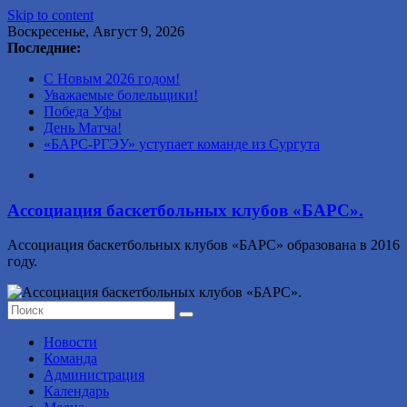
Skip to content
Воскресенье, Август 9, 2026
Последние:
С Новым 2026 годом!
Уважаемые болельщики!
Победа Уфы
День Матча!
«БАРС-РГЭУ» уступает команде из Сургута
Ассоциация баскетбольных клубов «БАРС».
Ассоциация баскетбольных клубов «БАРС» образована в 2016
году.
Новости
Команда
Администрация
Календарь