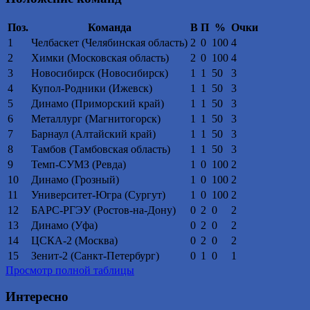
Поз.
Команда
В
П
%
Очки
1
Челбаскет (Челябинская область)
2
0
100
4
2
Химки (Московская область)
2
0
100
4
3
Новосибирск (Новосибирск)
1
1
50
3
4
Купол-Родники (Ижевск)
1
1
50
3
5
Динамо (Приморский край)
1
1
50
3
6
Металлург (Магнитогорск)
1
1
50
3
7
Барнаул (Алтайский край)
1
1
50
3
8
Тамбов (Тамбовская область)
1
1
50
3
9
Темп-СУМЗ (Ревда)
1
0
100
2
10
Динамо (Грозный)
1
0
100
2
11
Университет-Югра (Сургут)
1
0
100
2
12
БАРС-РГЭУ (Ростов-на-Дону)
0
2
0
2
13
Динамо (Уфа)
0
2
0
2
14
ЦСКА-2 (Москва)
0
2
0
2
15
Зенит-2 (Санкт-Петербург)
0
1
0
1
Просмотр полной таблицы
Интересно