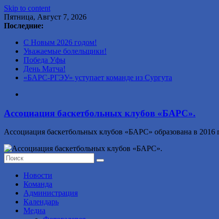
Skip to content
Пятница, Август 7, 2026
Последние:
С Новым 2026 годом!
Уважаемые болельщики!
Победа Уфы
День Матча!
«БАРС-РГЭУ» уступает команде из Сургута
Ассоциация баскетбольных клубов «БАРС».
Ассоциация баскетбольных клубов «БАРС» образована в 2016 г
Новости
Команда
Администрация
Календарь
Медиа