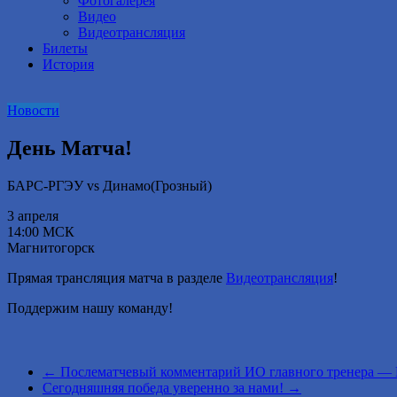
Фотогалерея
Видео
Видеотрансляция
Билеты
История
Новости
День Матча!
БАРС-РГЭУ vs Динамо(Грозный)
3 апреля
14:00 МСК
Магнитогорск
Прямая трансляция матча в разделе
Видеотрансляция
!
Поддержим нашу команду!
←
Послематчевый комментарий ИО главного тренера — Г
Сегодняшняя победа уверенно за нами!
→