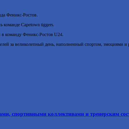
анда Феникс-Ростов.
 команде Capetown tiggers.
и в команду Феникс-Ростов U24.
телей за великолепный день, наполненный спортом, эмоциями и 
енами, спортивными коллективами и тренерским с