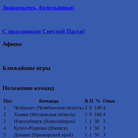
Знакомьтесь, болельщики!
С праздником Светлой Пасхи!
Афиша
Ближайшие игры
Положение команд
Поз.
Команда
В
П
%
Очки
1
Челбаскет (Челябинская область)
2
0
100
4
2
Химки (Московская область)
2
0
100
4
3
Новосибирск (Новосибирск)
1
1
50
3
4
Купол-Родники (Ижевск)
1
1
50
3
5
Динамо (Приморский край)
1
1
50
3