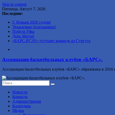
Skip to content
Пятница, Август 7, 2026
Последние:
С Новым 2026 годом!
Уважаемые болельщики!
Победа Уфы
День Матча!
«БАРС-РГЭУ» уступает команде из Сургута
Ассоциация баскетбольных клубов «БАРС».
Ассоциация баскетбольных клубов «БАРС» образована в 2016 г
Новости
Команда
Администрация
Календарь
Медиа