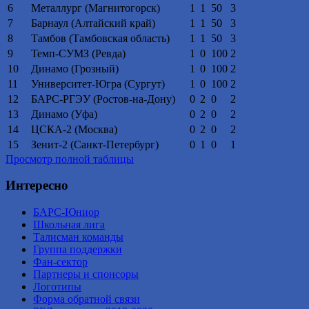
6
Металлург (Магнитогорск)
1
1
50
3
7
Барнаул (Алтайский край)
1
1
50
3
8
Тамбов (Тамбовская область)
1
1
50
3
9
Темп-СУМЗ (Ревда)
1
0
100
2
10
Динамо (Грозный)
1
0
100
2
11
Университет-Югра (Сургут)
1
0
100
2
12
БАРС-РГЭУ (Ростов-на-Дону)
0
2
0
2
13
Динамо (Уфа)
0
2
0
2
14
ЦСКА-2 (Москва)
0
2
0
2
15
Зенит-2 (Санкт-Петербург)
0
1
0
1
Просмотр полной таблицы
Интересно
БАРС-Юниор
Школьная лига
Талисман команды
Группа поддержки
Фан-сектор
Партнеры и спонсоры
Логотипы
Форма обратной связи