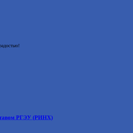
радостью!
оставом РГЭУ (РИНХ)