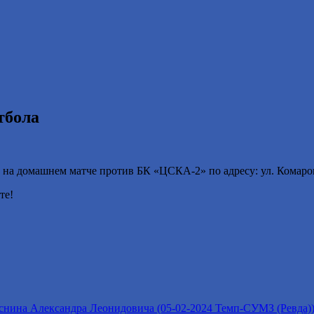
тбола
, на домашнем матче против БК «ЦСКА-2» по адресу: ул. Комаров
те!
нина Александра Леонидовича (05-02-2024 Темп-СУМЗ (Ревда)