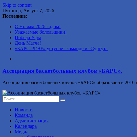
Skip to content
Пятница, Август 7, 2026
Последние:
С Новым 2026 годом!
Уважаемые болельщики!
Победа Уфы
День Матча!
«БАРС-РГЭУ» уступает команде из Сургута
Ассоциация баскетбольных клубов «БАРС».
Ассоциация баскетбольных клубов «БАРС» образована в 2016 г
Новости
Команда
Администрация
Календарь
Медиа