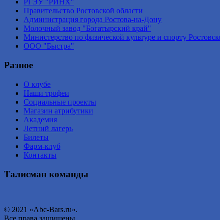
РГЭУ "РИНХ"
Правительство Ростовской области
Администрация города Ростова-на-Дону
Молочный завод "Богатырский край"
Министерство по физической культуре и спорту Ростовск
ООО "Быстра"
Разное
О клубе
Наши трофеи
Социальные проекты
Магазин атрибутики
Академия
Летний лагерь
Билеты
Фарм-клуб
Контакты
Талисман команды
© 2021 «Abc-Bars.ru».
Все права защищены.