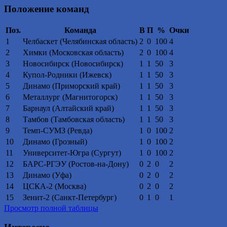
Положение команд
Поз.
Команда
В
П
%
Очки
1
Челбаскет (Челябинская область)
2
0
100
4
2
Химки (Московская область)
2
0
100
4
3
Новосибирск (Новосибирск)
1
1
50
3
4
Купол-Родники (Ижевск)
1
1
50
3
5
Динамо (Приморский край)
1
1
50
3
6
Металлург (Магнитогорск)
1
1
50
3
7
Барнаул (Алтайский край)
1
1
50
3
8
Тамбов (Тамбовская область)
1
1
50
3
9
Темп-СУМЗ (Ревда)
1
0
100
2
10
Динамо (Грозный)
1
0
100
2
11
Университет-Югра (Сургут)
1
0
100
2
12
БАРС-РГЭУ (Ростов-на-Дону)
0
2
0
2
13
Динамо (Уфа)
0
2
0
2
14
ЦСКА-2 (Москва)
0
2
0
2
15
Зенит-2 (Санкт-Петербург)
0
1
0
1
Просмотр полной таблицы