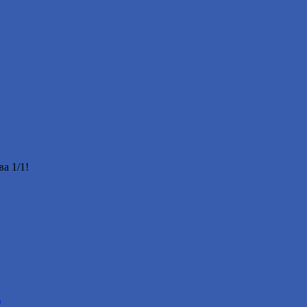
а 1/1!
)