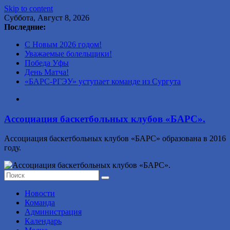
Skip to content
Суббота, Август 8, 2026
Последние:
С Новым 2026 годом!
Уважаемые болельщики!
Победа Уфы
День Матча!
«БАРС-РГЭУ» уступает команде из Сургута
Ассоциация баскетбольных клубов «БАРС».
Ассоциация баскетбольных клубов «БАРС» образована в 2016
году.
Новости
Команда
Администрация
Календарь