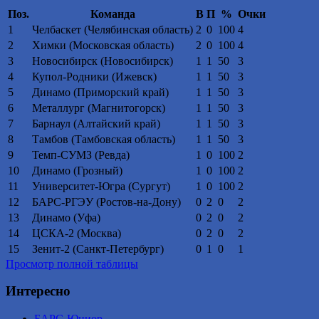
Поз.
Команда
В
П
%
Очки
1
Челбаскет (Челябинская область)
2
0
100
4
2
Химки (Московская область)
2
0
100
4
3
Новосибирск (Новосибирск)
1
1
50
3
4
Купол-Родники (Ижевск)
1
1
50
3
5
Динамо (Приморский край)
1
1
50
3
6
Металлург (Магнитогорск)
1
1
50
3
7
Барнаул (Алтайский край)
1
1
50
3
8
Тамбов (Тамбовская область)
1
1
50
3
9
Темп-СУМЗ (Ревда)
1
0
100
2
10
Динамо (Грозный)
1
0
100
2
11
Университет-Югра (Сургут)
1
0
100
2
12
БАРС-РГЭУ (Ростов-на-Дону)
0
2
0
2
13
Динамо (Уфа)
0
2
0
2
14
ЦСКА-2 (Москва)
0
2
0
2
15
Зенит-2 (Санкт-Петербург)
0
1
0
1
Просмотр полной таблицы
Интересно
БАРС-Юниор