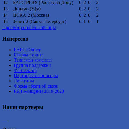
12
БАРС-РГЭУ (Ростов-на-Дону)
0
2
0
2
13
Динамо (Уфа)
0
2
0
2
14
ЦСКА-2 (Москва)
0
2
0
2
15
Зенит-2 (Санкт-Петербург)
0
1
0
1
Просмотр полной таблицы
Интересно
БАРС-Юниор
Школьная лига
Талисман команды
Группа поддержки
Фан-сектор
Партнеры и спонсоры
Логотипы
Форма обратной связи
РБЛ женщины 2019-2020
Наши партнеры