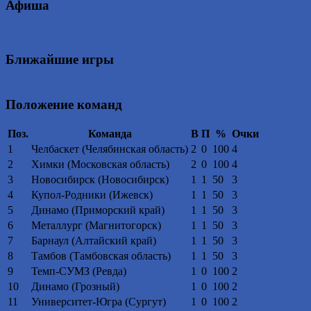
Афиша
Ближайшие игры
Положение команд
Поз.
Команда
В
П
%
Очки
1
Челбаскет (Челябинская область)
2
0
100
4
2
Химки (Московская область)
2
0
100
4
3
Новосибирск (Новосибирск)
1
1
50
3
4
Купол-Родники (Ижевск)
1
1
50
3
5
Динамо (Приморский край)
1
1
50
3
6
Металлург (Магнитогорск)
1
1
50
3
7
Барнаул (Алтайский край)
1
1
50
3
8
Тамбов (Тамбовская область)
1
1
50
3
9
Темп-СУМЗ (Ревда)
1
0
100
2
10
Динамо (Грозный)
1
0
100
2
11
Университет-Югра (Сургут)
1
0
100
2