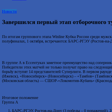
2016
году.
Новости
Завершился первый этап отборочного ту
По итогам группового этапа Winline Кубка России среди мужск
полуфиналах, 1 октября, встречаются: БАРС-РГЭУ (Ростов-на-Д
В группе А в Ессентуках заметное преимущество над соперник
Победители этих матчей не только получат право на следующий 
борьбу вступят 14 представителей Суперлиги. В первом раунд
(Ижевск), «Новосибирск» (Новосибирск) – «Тамбов» (Тамбовс
(Московская область) — СШОР-«Локомотив-Кубань» (Краснодарс
Итоговое положение
Группа А
БАРС-РГЭУ, Ростов-на-Дону (3 победы – 0 поражений). 2.