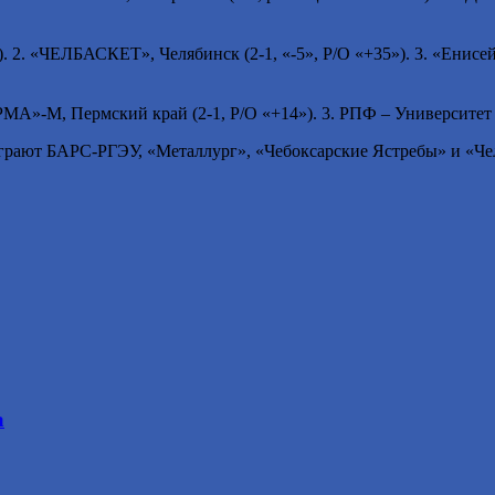
2. «ЧЕЛБАСКЕТ», Челябинск (2-1, «-5», Р/О «+35»). 3. «Енисей»
, Пермский край (2-1, Р/О «+14»). 3. РПФ – Университет спорт
грают БАРС-РГЭУ, «Металлург», «Чебоксарские Ястребы» и «Челб
а