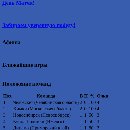
День Матча!
Забираем уверенную победу!
Афиша
Ближайшие игры
Положение команд
Поз.
Команда
В
П
%
Очки
1
Челбаскет (Челябинская область)
2
0
100
4
2
Химки (Московская область)
2
0
100
4
3
Новосибирск (Новосибирск)
1
1
50
3
4
Купол-Родники (Ижевск)
1
1
50
3
5
Динамо (Приморский край)
1
1
50
3