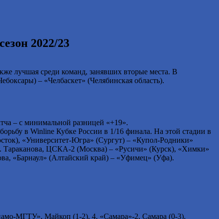
езон 2022/23
кже лучшая среди команд, занявших вторые места. В
ебоксары) – «Челбаскет» (Челябинская область).
тча – с минимальной разницей «+19».
орьбу в Winline Кубке России в 1/16 финала. На этой стадии в
осток), «Университет-Югра» (Сургут) – «Купол-Родники»
. Тараканова, ЦСКА-2 (Москва) – «Русичи» (Курск), «Химки»
ва, «Барнаул» (Алтайский край) – «Уфимец» (Уфа).
мо-МГТУ», Майкоп (1-2). 4. «Самара»-2, Самара (0-3).