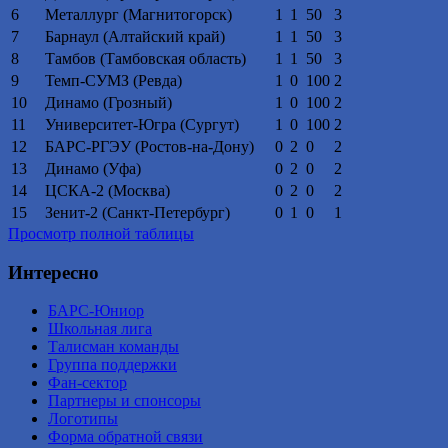
6
Металлург (Магнитогорск)
1
1
50
3
7
Барнаул (Алтайский край)
1
1
50
3
8
Тамбов (Тамбовская область)
1
1
50
3
9
Темп-СУМЗ (Ревда)
1
0
100
2
10
Динамо (Грозный)
1
0
100
2
11
Университет-Югра (Сургут)
1
0
100
2
12
БАРС-РГЭУ (Ростов-на-Дону)
0
2
0
2
13
Динамо (Уфа)
0
2
0
2
14
ЦСКА-2 (Москва)
0
2
0
2
15
Зенит-2 (Санкт-Петербург)
0
1
0
1
Просмотр полной таблицы
Интересно
БАРС-Юниор
Школьная лига
Талисман команды
Группа поддержки
Фан-сектор
Партнеры и спонсоры
Логотипы
Форма обратной связи