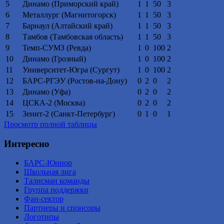
5
Динамо (Приморский край)
1
1
50
3
6
Металлург (Магнитогорск)
1
1
50
3
7
Барнаул (Алтайский край)
1
1
50
3
8
Тамбов (Тамбовская область)
1
1
50
3
9
Темп-СУМЗ (Ревда)
1
0
100
2
10
Динамо (Грозный)
1
0
100
2
11
Университет-Югра (Сургут)
1
0
100
2
12
БАРС-РГЭУ (Ростов-на-Дону)
0
2
0
2
13
Динамо (Уфа)
0
2
0
2
14
ЦСКА-2 (Москва)
0
2
0
2
15
Зенит-2 (Санкт-Петербург)
0
1
0
1
Просмотр полной таблицы
Интересно
БАРС-Юниор
Школьная лига
Талисман команды
Группа поддержки
Фан-сектор
Партнеры и спонсоры
Логотипы