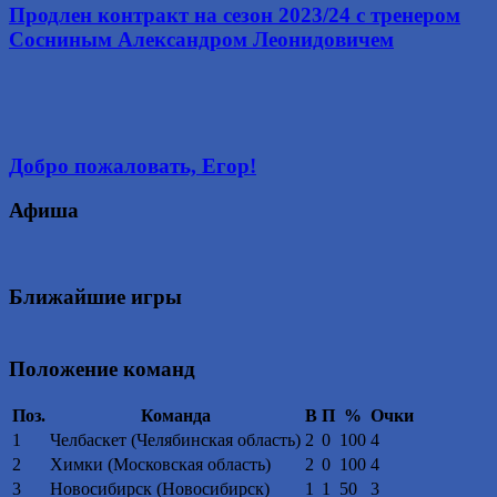
Продлен контракт на сезон 2023/24 с тренером
Сосниным Александром Леонидовичем
Добро пожаловать, Егор!
Афиша
Ближайшие игры
Положение команд
Поз.
Команда
В
П
%
Очки
1
Челбаскет (Челябинская область)
2
0
100
4
2
Химки (Московская область)
2
0
100
4
3
Новосибирск (Новосибирск)
1
1
50
3