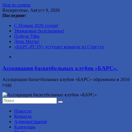
Skip to content
Воскресенье, Август 9, 2026
Последние:
С Новым 2026 годом!
Уважаемые болельщики!
Победа Уфы
День Матча!
«БАРС-РГЭУ» уступает команде из Сургута
Ассоциация баскетбольных клубов «БАРС».
Ассоциация баскетбольных клубов «БАРС» образована в 2016
году.
Новости
Команда
Администрация
Календарь