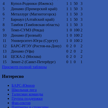
4
Купол-Родники (Ижевск)
1
1
50
3
5
Динамо (Приморский край)
1
1
50
3
6
Металлург (Магнитогорск)
1
1
50
3
7
Барнаул (Алтайский край)
1
1
50
3
8
Тамбов (Тамбовская область)
1
1
50
3
9
Темп-СУМЗ (Ревда)
1
0
100
2
10
Динамо (Грозный)
1
0
100
2
11
Университет-Югра (Сургут)
1
0
100
2
12
БАРС-РГЭУ (Ростов-на-Дону)
0
2
0
2
13
Динамо (Уфа)
0
2
0
2
14
ЦСКА-2 (Москва)
0
2
0
2
15
Зенит-2 (Санкт-Петербург)
0
1
0
1
Просмотр полной таблицы
Интересно
БАРС-Юниор
Школьная лига
Талисман команды
Группа поддержки
Фан-сектор
Партнеры и спонсоры