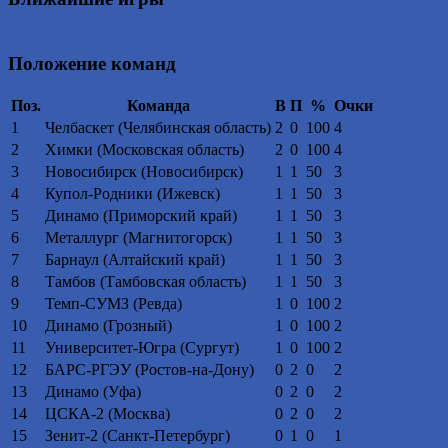
Положение команд
Поз.
Команда
В
П
%
Очки
1
Челбаскет (Челябинская область)
2
0
100
4
2
Химки (Московская область)
2
0
100
4
3
Новосибирск (Новосибирск)
1
1
50
3
4
Купол-Родники (Ижевск)
1
1
50
3
5
Динамо (Приморский край)
1
1
50
3
6
Металлург (Магнитогорск)
1
1
50
3
7
Барнаул (Алтайский край)
1
1
50
3
8
Тамбов (Тамбовская область)
1
1
50
3
9
Темп-СУМЗ (Ревда)
1
0
100
2
10
Динамо (Грозный)
1
0
100
2
11
Университет-Югра (Сургут)
1
0
100
2
12
БАРС-РГЭУ (Ростов-на-Дону)
0
2
0
2
13
Динамо (Уфа)
0
2
0
2
14
ЦСКА-2 (Москва)
0
2
0
2
15
Зенит-2 (Санкт-Петербург)
0
1
0
1