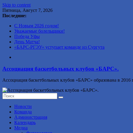
Skip to content
Пятница, Август 7, 2026
Последние:
С Новым 2026 годом!
Уважаемые болельщики!
Победа Уфы
День Матча!
«БАРС-РГЭУ» уступает команде из Сургута
Ассоциация баскетбольных клубов «БАРС».
Ассоциация баскетбольных клубов «БАРС» образована в 2016 г
Новости
Команда
Администрация
Календарь
Медиа