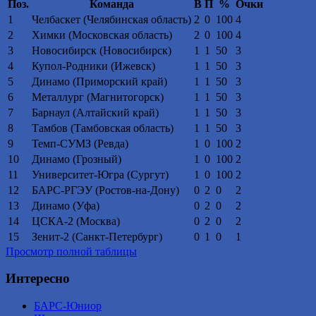
Поз.
Команда
В
П
%
Очки
1
Челбаскет (Челябинская область)
2
0
100
4
2
Химки (Московская область)
2
0
100
4
3
Новосибирск (Новосибирск)
1
1
50
3
4
Купол-Родники (Ижевск)
1
1
50
3
5
Динамо (Приморский край)
1
1
50
3
6
Металлург (Магнитогорск)
1
1
50
3
7
Барнаул (Алтайский край)
1
1
50
3
8
Тамбов (Тамбовская область)
1
1
50
3
9
Темп-СУМЗ (Ревда)
1
0
100
2
10
Динамо (Грозный)
1
0
100
2
11
Университет-Югра (Сургут)
1
0
100
2
12
БАРС-РГЭУ (Ростов-на-Дону)
0
2
0
2
13
Динамо (Уфа)
0
2
0
2
14
ЦСКА-2 (Москва)
0
2
0
2
15
Зенит-2 (Санкт-Петербург)
0
1
0
1
Просмотр полной таблицы
Интересно
БАРС-Юниор