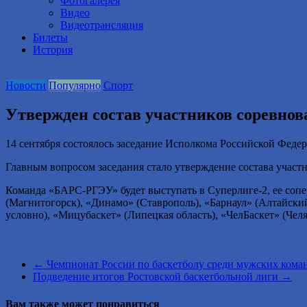
Фотогалерея
Видео
Видеотрансляция
Билеты
История
Новости
Популярно
Спорт
Утвержден состав участников соревнов
14 сентября состоялось заседание Исполкома Российской Федер
Главным вопросом заседания стало утверждение состава участ
Команда «БАРС-РГЭУ» будет выступать в Суперлиге-2, ее сопе
(Магнитогорск), «Динамо» (Ставрополь), «Барнаул» (Алтайски
условно), «Мицубаскет» (Липецкая область), «ЧелБаскет» (Челя
←
Чемпионат России по баскетболу среди мужских команд
Подведение итогов Ростовской баскетбольной лиги
→
Вам также может понравиться