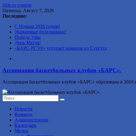
Skip to content
Пятница, Август 7, 2026
Последние:
С Новым 2026 годом!
Уважаемые болельщики!
Победа Уфы
День Матча!
«БАРС-РГЭУ» уступает команде из Сургута
Ассоциация баскетбольных клубов «БАРС».
Ассоциация баскетбольных клубов «БАРС» образована в 2016 г
Новости
Команда
Администрация
Календарь
Медиа