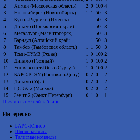
2
Химки (Московская область)
2
0
100
4
3
Новосибирск (Новосибирск)
1
1
50
3
4
Купол-Родники (Ижевск)
1
1
50
3
5
Динамо (Приморский край)
1
1
50
3
6
Металлург (Магнитогорск)
1
1
50
3
7
Барнаул (Алтайский край)
1
1
50
3
8
Тамбов (Тамбовская область)
1
1
50
3
9
Темп-СУМЗ (Ревда)
1
0
100
2
10
Динамо (Грозный)
1
0
100
2
11
Университет-Югра (Сургут)
1
0
100
2
12
БАРС-РГЭУ (Ростов-на-Дону)
0
2
0
2
13
Динамо (Уфа)
0
2
0
2
14
ЦСКА-2 (Москва)
0
2
0
2
15
Зенит-2 (Санкт-Петербург)
0
1
0
1
Просмотр полной таблицы
Интересно
БАРС-Юниор
Школьная лига
Талисман команды