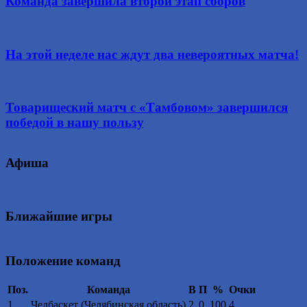
Команда завершила второй этап сборов
На этой неделе нас ждут два невероятных матча!
Товарищеский матч с «Тамбовом» завершился
победой в нашу пользу
Афиша
Ближайшие игры
Положение команд
Поз.
Команда
В
П
%
Очки
1
Челбаскет (Челябинская область)
2
0
100
4