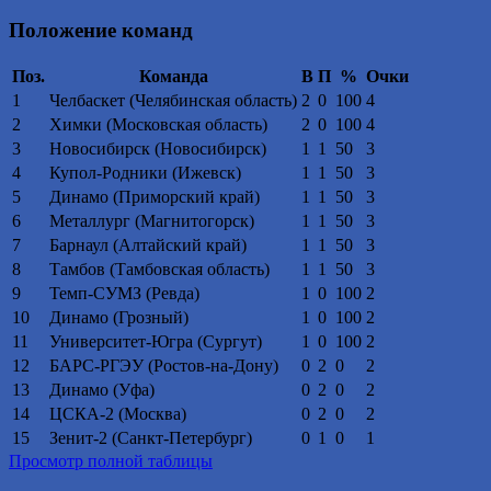
Положение команд
Поз.
Команда
В
П
%
Очки
1
Челбаскет (Челябинская область)
2
0
100
4
2
Химки (Московская область)
2
0
100
4
3
Новосибирск (Новосибирск)
1
1
50
3
4
Купол-Родники (Ижевск)
1
1
50
3
5
Динамо (Приморский край)
1
1
50
3
6
Металлург (Магнитогорск)
1
1
50
3
7
Барнаул (Алтайский край)
1
1
50
3
8
Тамбов (Тамбовская область)
1
1
50
3
9
Темп-СУМЗ (Ревда)
1
0
100
2
10
Динамо (Грозный)
1
0
100
2
11
Университет-Югра (Сургут)
1
0
100
2
12
БАРС-РГЭУ (Ростов-на-Дону)
0
2
0
2
13
Динамо (Уфа)
0
2
0
2
14
ЦСКА-2 (Москва)
0
2
0
2
15
Зенит-2 (Санкт-Петербург)
0
1
0
1
Просмотр полной таблицы