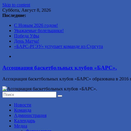
Skip to content
Суббота, Август 8, 2026
Последние:
С Новым 2026 годом!
Уважаемые болельщики!
Победа Уфы
День Матча!
«БАРС-РГЭУ» уступает команде из Сургута
Ассоциация баскетбольных клубов «БАРС».
Ассоциация баскетбольных клубов «БАРС» образована в 2016 г
Новости
Команда
Администрация
Календарь
Медиа