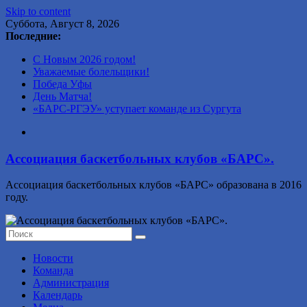
Skip to content
Суббота, Август 8, 2026
Последние:
С Новым 2026 годом!
Уважаемые болельщики!
Победа Уфы
День Матча!
«БАРС-РГЭУ» уступает команде из Сургута
Ассоциация баскетбольных клубов «БАРС».
Ассоциация баскетбольных клубов «БАРС» образована в 2016
году.
Новости
Команда
Администрация
Календарь