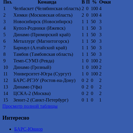
Поз.
Команда
В
П
%
Очки
1
Челбаскет (Челябинская область)
2
0
100
4
2
Химки (Московская область)
2
0
100
4
3
Новосибирск (Новосибирск)
1
1
50
3
4
Купол-Родники (Ижевск)
1
1
50
3
5
Динамо (Приморский край)
1
1
50
3
6
Металлург (Магнитогорск)
1
1
50
3
7
Барнаул (Алтайский край)
1
1
50
3
8
Тамбов (Тамбовская область)
1
1
50
3
9
Темп-СУМЗ (Ревда)
1
0
100
2
10
Динамо (Грозный)
1
0
100
2
11
Университет-Югра (Сургут)
1
0
100
2
12
БАРС-РГЭУ (Ростов-на-Дону)
0
2
0
2
13
Динамо (Уфа)
0
2
0
2
14
ЦСКА-2 (Москва)
0
2
0
2
15
Зенит-2 (Санкт-Петербург)
0
1
0
1
Просмотр полной таблицы
Интересно
БАРС-Юниор