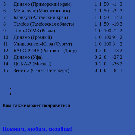
5
Динамо (Приморский край)
1
1
50
-1
3
6
Металлург (Магнитогорск)
1
1
50
-3
3
7
Барнаул (Алтайский край)
1
1
50
-14
3
8
Тамбов (Тамбовская область)
1
1
50
-19
3
9
Темп-СУМЗ (Ревда)
1
0
100
21
2
10
Динамо (Грозный)
1
0
100
9
2
11
Университет-Югра (Сургут)
1
0
100
3
2
12
БАРС-РГЭУ (Ростов-на-Дону)
0
2
0
-18
2
13
Динамо (Уфа)
0
2
0
-27
2
14
ЦСКА-2 (Москва)
0
2
0
-36
2
15
Зенит-2 (Санкт-Петербург)
0
1
0
-8
1
Вам также может понравиться
Помним, любим, скорбим!