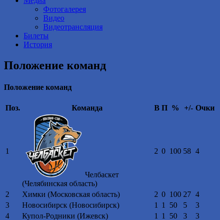
Медиа
Фотогалерея
Видео
Видеотрансляция
Билеты
История
Положение команд
Положение команд
Поз.
Команда
В
П
%
+/-
Очки
1
2
0
100
58
4
Челбаскет
(Челябинская область)
2
Химки (Московская область)
2
0
100
27
4
3
Новосибирск (Новосибирск)
1
1
50
5
3
4
Купол-Родники (Ижевск)
1
1
50
3
3