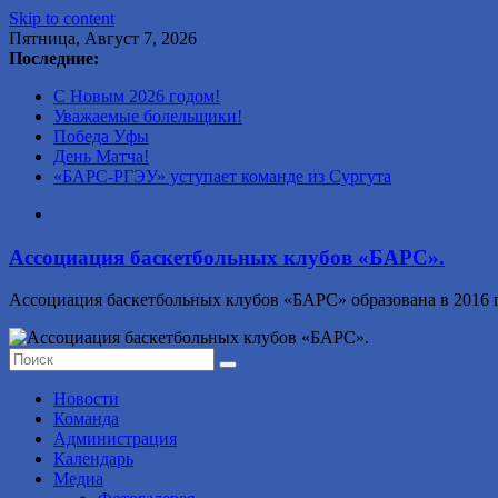
Skip to content
Пятница, Август 7, 2026
Последние:
С Новым 2026 годом!
Уважаемые болельщики!
Победа Уфы
День Матча!
«БАРС-РГЭУ» уступает команде из Сургута
Ассоциация баскетбольных клубов «БАРС».
Ассоциация баскетбольных клубов «БАРС» образована в 2016 г
Новости
Команда
Администрация
Календарь
Медиа