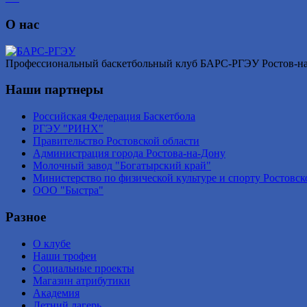
О нас
Профессиональный баскетбольный клуб БАРС-РГЭУ Ростов-на-Д
Наши партнеры
Российская Федерация Баскетбола
РГЭУ "РИНХ"
Правительство Ростовской области
Администрация города Ростова-на-Дону
Молочный завод "Богатырский край"
Министерство по физической культуре и спорту Ростовск
ООО "Быстра"
Разное
О клубе
Наши трофеи
Социальные проекты
Магазин атрибутики
Академия
Летний лагерь