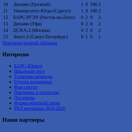
10
Динамо (Грозный)
1
0
100
2
11
Университет-Югра (Сургут)
1
0
100
2
12
БАРС-РГЭУ (Ростов-на-Дону)
0
2
0
2
13
Динамо (Уфа)
0
2
0
2
14
ЦСКА-2 (Москва)
0
2
0
2
15
Зенит-2 (Санкт-Петербург)
0
1
0
1
Просмотр полной таблицы
Интересно
БАРС-Юниор
Школьная лига
Талисман команды
Группа поддержки
Фан-сектор
Партнеры и спонсоры
Логотипы
Форма обратной связи
РБЛ женщины 2019-2020
Наши партнеры