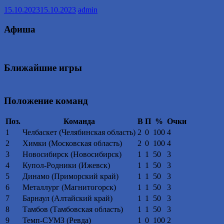
15.10.2023
15.10.2023
admin
Афиша
Ближайшие игры
Положение команд
Поз.
Команда
В
П
%
Очки
1
Челбаскет (Челябинская область)
2
0
100
4
2
Химки (Московская область)
2
0
100
4
3
Новосибирск (Новосибирск)
1
1
50
3
4
Купол-Родники (Ижевск)
1
1
50
3
5
Динамо (Приморский край)
1
1
50
3
6
Металлург (Магнитогорск)
1
1
50
3
7
Барнаул (Алтайский край)
1
1
50
3
8
Тамбов (Тамбовская область)
1
1
50
3
9
Темп-СУМЗ (Ревда)
1
0
100
2