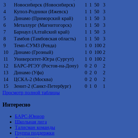
3
Новосибирск (Новосибирск)
1
1
50
3
4
Купол-Родники (Ижевск)
1
1
50
3
5
Динамо (Приморский край)
1
1
50
3
6
Металлург (Магнитогорск)
1
1
50
3
7
Барнаул (Алтайский край)
1
1
50
3
8
Тамбов (Тамбовская область)
1
1
50
3
9
Темп-СУМЗ (Ревда)
1
0
100
2
10
Динамо (Грозный)
1
0
100
2
11
Университет-Югра (Сургут)
1
0
100
2
12
БАРС-РГЭУ (Ростов-на-Дону)
0
2
0
2
13
Динамо (Уфа)
0
2
0
2
14
ЦСКА-2 (Москва)
0
2
0
2
15
Зенит-2 (Санкт-Петербург)
0
1
0
1
Просмотр полной таблицы
Интересно
БАРС-Юниор
Школьная лига
Талисман команды
Группа поддержки