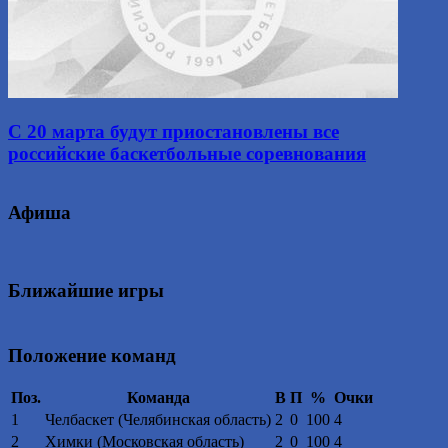
С 20 марта будут приостановлены все
российские баскетбольные соревнования
Афиша
Ближайшие игры
Положение команд
Поз.
Команда
В
П
%
Очки
1
Челбаскет (Челябинская область)
2
0
100
4
2
Химки (Московская область)
2
0
100
4