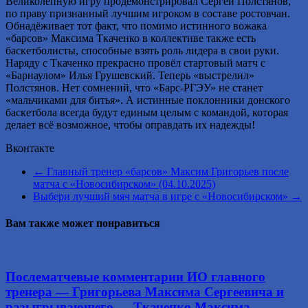
Великолепную игру продемонстрировал Сергей Полстянов,
по праву признанный лучшим игроком в составе ростовчан.
Обнадёживает тот факт, что помимо истинного вожака
«барсов» Максима Ткаченко в коллективе также есть
баскетболисты, способные взять роль лидера в свои руки.
Наряду с Ткаченко прекрасно провёл стартовый матч с
«Барнаулом» Илья Грушевский. Теперь «выстрелил»
Полстянов. Нет сомнений, что «Барс-РГЭУ» не станет
«мальчиками для битья». А истинные поклонники донского
баскетбола всегда будут единым целым с командой, которая
делает всё возможное, чтобы оправдать их надежды!
Вконтакте
←
Главный тренер «барсов» Максим Григорьев после
матча с «Новосибирском» (04.10.2025)
Выбери лучший мяч матча в игре с «Новосибирском»
→
Вам также может понравиться
Послематчевые комментарии ИО главного
тренера — Григорьева Максима Сергеевича и
разыгрывающего — Ткаченко Максима