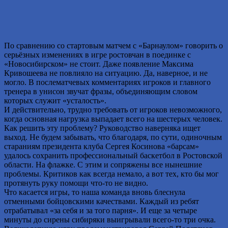
По сравнению со стартовым матчем с «Барнаулом» говорить о
серьёзных изменениях в игре ростовчан в поединке с
«Новосибирском» не стоит. Даже появление Максима
Кривошеева не повлияло на ситуацию. Да, наверное, и не
могло. В послематчевых комментариях игроков и главного
тренера в унисон звучат фразы, объединяющим словом
которых служит «усталость».
И действительно, трудно требовать от игроков невозможного,
когда основная нагрузка выпадает всего на шестерых человек.
Как решить эту проблему? Руководство наверняка ищет
выход. Не будем забывать, что благодаря, по сути, одиночным
стараниям президента клуба Сергея Косинова «барсам»
удалось сохранить профессиональный баскетбол в Ростовской
области. На флажке. С этим и сопряжены все нынешние
проблемы. Критиков как всегда немало, а вот тех, кто бы мог
протянуть руку помощи что-то не видно.
Что касается игры, то наша команда вновь блеснула
отменными бойцовскими качествами. Каждый из ребят
отрабатывал «за себя и за того парня». И еще за четыре
минуты до сирены сибиряки выигрывали всего-то три очка.