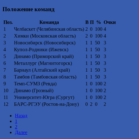
Положение команд
Поз.
Команда
В
П
%
Очки
1
Челбаскет (Челябинская область)
2
0
100
4
2
Химки (Московская область)
2
0
100
4
3
Новосибирск (Новосибирск)
1
1
50
3
4
Купол-Родники (Ижевск)
1
1
50
3
5
Динамо (Приморский край)
1
1
50
3
6
Металлург (Магнитогорск)
1
1
50
3
7
Барнаул (Алтайский край)
1
1
50
3
8
Тамбов (Тамбовская область)
1
1
50
3
9
Темп-СУМЗ (Ревда)
1
0
100
2
10
Динамо (Грозный)
1
0
100
2
11
Университет-Югра (Сургут)
1
0
100
2
12
БАРС-РГЭУ (Ростов-на-Дону)
0
2
0
2
Назад
1
2
Далее