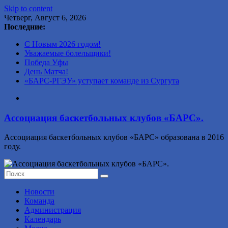
Skip to content
Четверг, Август 6, 2026
Последние:
С Новым 2026 годом!
Уважаемые болельщики!
Победа Уфы
День Матча!
«БАРС-РГЭУ» уступает команде из Сургута
Ассоциация баскетбольных клубов «БАРС».
Ассоциация баскетбольных клубов «БАРС» образована в 2016
году.
Новости
Команда
Администрация
Календарь