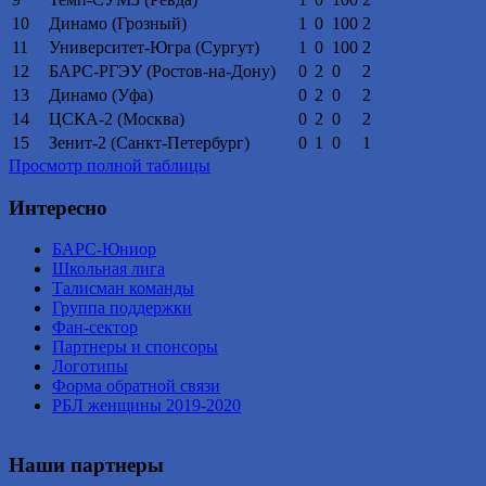
10
Динамо (Грозный)
1
0
100
2
11
Университет-Югра (Сургут)
1
0
100
2
12
БАРС-РГЭУ (Ростов-на-Дону)
0
2
0
2
13
Динамо (Уфа)
0
2
0
2
14
ЦСКА-2 (Москва)
0
2
0
2
15
Зенит-2 (Санкт-Петербург)
0
1
0
1
Просмотр полной таблицы
Интересно
БАРС-Юниор
Школьная лига
Талисман команды
Группа поддержки
Фан-сектор
Партнеры и спонсоры
Логотипы
Форма обратной связи
РБЛ женщины 2019-2020
Наши партнеры