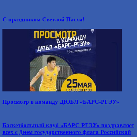
С праздником Светлой Пасхи!
Просмотр в команду ДЮБЛ «БАРС-РГЭУ»
Баскетбольный клуб «БАРС-РГЭУ» поздравляет
всех с Днем государственного флага Российской