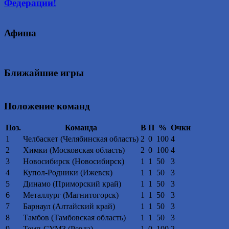
Федерации!
Афиша
Ближайшие игры
Положение команд
Поз.
Команда
В
П
%
Очки
1
Челбаскет (Челябинская область)
2
0
100
4
2
Химки (Московская область)
2
0
100
4
3
Новосибирск (Новосибирск)
1
1
50
3
4
Купол-Родники (Ижевск)
1
1
50
3
5
Динамо (Приморский край)
1
1
50
3
6
Металлург (Магнитогорск)
1
1
50
3
7
Барнаул (Алтайский край)
1
1
50
3
8
Тамбов (Тамбовская область)
1
1
50
3
9
Темп-СУМЗ (Ревда)
1
0
100
2