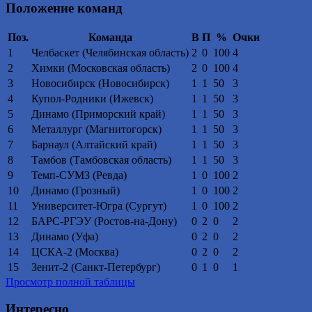
Положение команд
Поз.
Команда
В
П
%
Очки
1
Челбаскет (Челябинская область)
2
0
100
4
2
Химки (Московская область)
2
0
100
4
3
Новосибирск (Новосибирск)
1
1
50
3
4
Купол-Родники (Ижевск)
1
1
50
3
5
Динамо (Приморский край)
1
1
50
3
6
Металлург (Магнитогорск)
1
1
50
3
7
Барнаул (Алтайский край)
1
1
50
3
8
Тамбов (Тамбовская область)
1
1
50
3
9
Темп-СУМЗ (Ревда)
1
0
100
2
10
Динамо (Грозный)
1
0
100
2
11
Университет-Югра (Сургут)
1
0
100
2
12
БАРС-РГЭУ (Ростов-на-Дону)
0
2
0
2
13
Динамо (Уфа)
0
2
0
2
14
ЦСКА-2 (Москва)
0
2
0
2
15
Зенит-2 (Санкт-Петербург)
0
1
0
1
Просмотр полной таблицы
Интересно