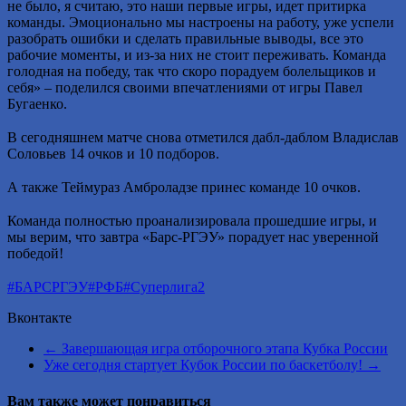
не было, я считаю, это наши первые игры, идет притирка
команды. Эмоционально мы настроены на работу, уже успели
разобрать ошибки и сделать правильные выводы, все это
рабочие моменты, и из-за них не стоит переживать. Команда
голодная на победу, так что скоро порадуем болельщиков и
себя» – поделился своими впечатлениями от игры Павел
Бугаенко.
⠀
В сегодняшнем матче снова отметился дабл-даблом Владислав
Соловьев 14 очков и 10 подборов.
⠀
А также Теймураз Амброладзе принес команде 10 очков.
⠀
Команда полностью проанализировала прошедшие игры, и
мы верим, что завтра «Барс-РГЭУ» порадует нас уверенной
победой!
⠀
#БАРСРГЭУ
#РФБ
#Суперлига2
Вконтакте
←
Завершающая игра отборочного этапа Кубка России
Уже сегодня стартует Кубок России по баскетболу!
→
Вам также может понравиться