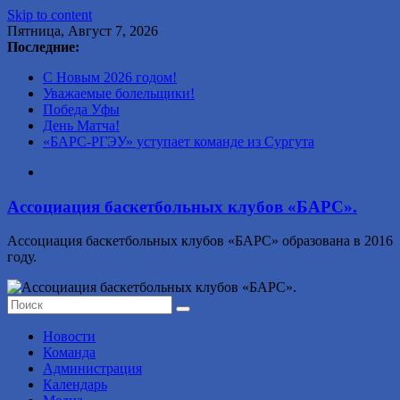
Skip to content
Пятница, Август 7, 2026
Последние:
С Новым 2026 годом!
Уважаемые болельщики!
Победа Уфы
День Матча!
«БАРС-РГЭУ» уступает команде из Сургута
Ассоциация баскетбольных клубов «БАРС».
Ассоциация баскетбольных клубов «БАРС» образована в 2016
году.
Новости
Команда
Администрация
Календарь