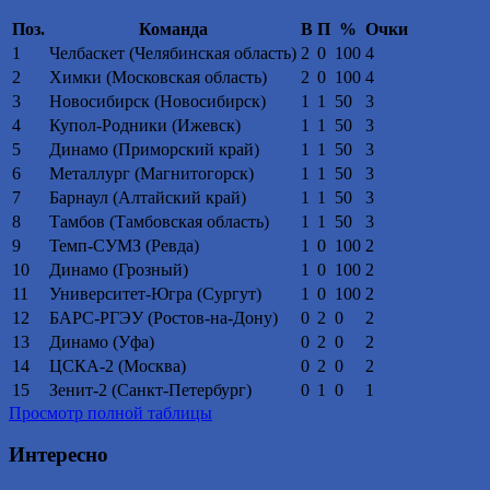
Поз.
Команда
В
П
%
Очки
1
Челбаскет (Челябинская область)
2
0
100
4
2
Химки (Московская область)
2
0
100
4
3
Новосибирск (Новосибирск)
1
1
50
3
4
Купол-Родники (Ижевск)
1
1
50
3
5
Динамо (Приморский край)
1
1
50
3
6
Металлург (Магнитогорск)
1
1
50
3
7
Барнаул (Алтайский край)
1
1
50
3
8
Тамбов (Тамбовская область)
1
1
50
3
9
Темп-СУМЗ (Ревда)
1
0
100
2
10
Динамо (Грозный)
1
0
100
2
11
Университет-Югра (Сургут)
1
0
100
2
12
БАРС-РГЭУ (Ростов-на-Дону)
0
2
0
2
13
Динамо (Уфа)
0
2
0
2
14
ЦСКА-2 (Москва)
0
2
0
2
15
Зенит-2 (Санкт-Петербург)
0
1
0
1
Просмотр полной таблицы
Интересно