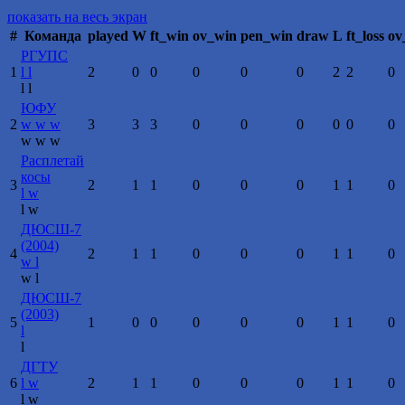
показать на весь экран
#
Команда
played
W
ft_win
ov_win
pen_win
draw
L
ft_loss
ov
РГУПС
1
l
l
2
0
0
0
0
0
2
2
0
l
l
ЮФУ
2
w
w
w
3
3
3
0
0
0
0
0
0
w
w
w
Расплетай
косы
3
2
1
1
0
0
0
1
1
0
l
w
l
w
ДЮСШ-7
(2004)
4
2
1
1
0
0
0
1
1
0
w
l
w
l
ДЮСШ-7
(2003)
5
1
0
0
0
0
0
1
1
0
l
l
ДГТУ
6
l
w
2
1
1
0
0
0
1
1
0
l
w