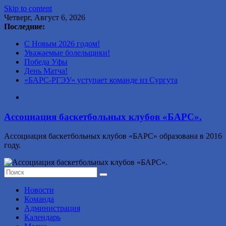
Skip to content
Четверг, Август 6, 2026
Последние:
С Новым 2026 годом!
Уважаемые болельщики!
Победа Уфы
День Матча!
«БАРС-РГЭУ» уступает команде из Сургута
Ассоциация баскетбольных клубов «БАРС».
Ассоциация баскетбольных клубов «БАРС» образована в 2016
году.
Новости
Команда
Администрация
Календарь