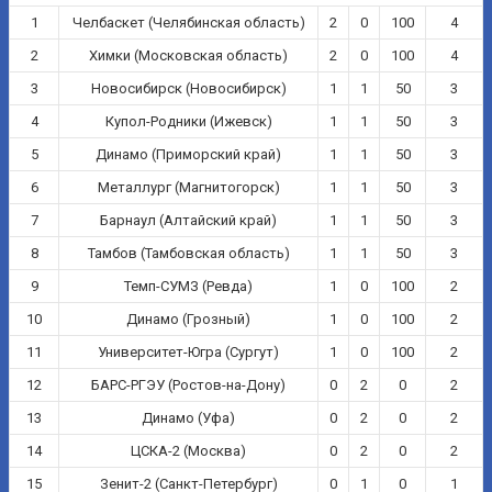
1
Челбаскет (Челябинская область)
2
0
100
4
2
Химки (Московская область)
2
0
100
4
3
Новосибирск (Новосибирск)
1
1
50
3
4
Купол-Родники (Ижевск)
1
1
50
3
5
Динамо (Приморский край)
1
1
50
3
6
Металлург (Магнитогорск)
1
1
50
3
7
Барнаул (Алтайский край)
1
1
50
3
8
Тамбов (Тамбовская область)
1
1
50
3
9
Темп-СУМЗ (Ревда)
1
0
100
2
10
Динамо (Грозный)
1
0
100
2
11
Университет-Югра (Сургут)
1
0
100
2
12
БАРС-РГЭУ (Ростов-на-Дону)
0
2
0
2
13
Динамо (Уфа)
0
2
0
2
14
ЦСКА-2 (Москва)
0
2
0
2
15
Зенит-2 (Санкт-Петербург)
0
1
0
1