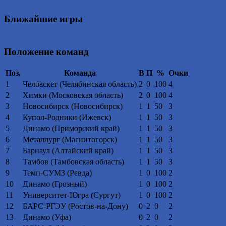
Ближайшие игры
Положение команд
Поз.
Команда
В
П
%
Очки
1
Челбаскет (Челябинская область)
2
0
100
4
2
Химки (Московская область)
2
0
100
4
3
Новосибирск (Новосибирск)
1
1
50
3
4
Купол-Родники (Ижевск)
1
1
50
3
5
Динамо (Приморский край)
1
1
50
3
6
Металлург (Магнитогорск)
1
1
50
3
7
Барнаул (Алтайский край)
1
1
50
3
8
Тамбов (Тамбовская область)
1
1
50
3
9
Темп-СУМЗ (Ревда)
1
0
100
2
10
Динамо (Грозный)
1
0
100
2
11
Университет-Югра (Сургут)
1
0
100
2
12
БАРС-РГЭУ (Ростов-на-Дону)
0
2
0
2
13
Динамо (Уфа)
0
2
0
2