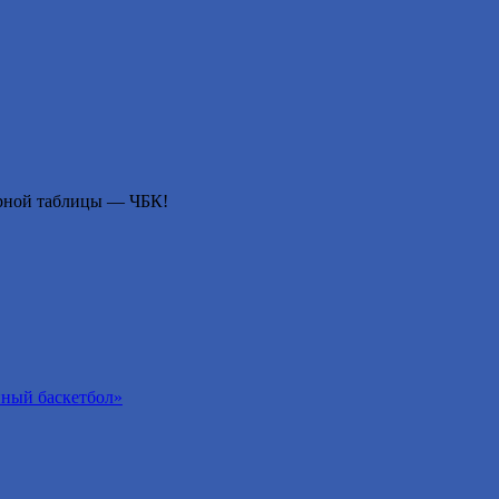
ирной таблицы — ЧБК!
йный баскетбол»