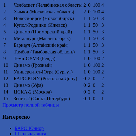
1
Челбаскет (Челябинская область)
2
0
100
4
2
Химки (Московская область)
2
0
100
4
3
Новосибирск (Новосибирск)
1
1
50
3
4
Купол-Родники (Ижевск)
1
1
50
3
5
Динамо (Приморский край)
1
1
50
3
6
Металлург (Магнитогорск)
1
1
50
3
7
Барнаул (Алтайский край)
1
1
50
3
8
Тамбов (Тамбовская область)
1
1
50
3
9
Темп-СУМЗ (Ревда)
1
0
100
2
10
Динамо (Грозный)
1
0
100
2
11
Университет-Югра (Сургут)
1
0
100
2
12
БАРС-РГЭУ (Ростов-на-Дону)
0
2
0
2
13
Динамо (Уфа)
0
2
0
2
14
ЦСКА-2 (Москва)
0
2
0
2
15
Зенит-2 (Санкт-Петербург)
0
1
0
1
Просмотр полной таблицы
Интересно
БАРС-Юниор
Школьная лига