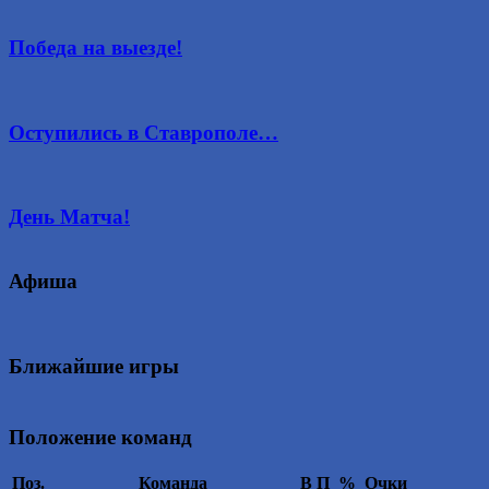
Победа на выезде!
Оступились в Ставрополе…
День Матча!
Афиша
Ближайшие игры
Положение команд
Поз.
Команда
В
П
%
Очки