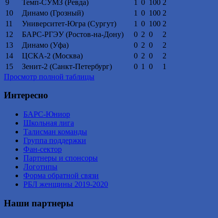
9
Темп-СУМЗ (Ревда)
1
0
100
2
10
Динамо (Грозный)
1
0
100
2
11
Университет-Югра (Сургут)
1
0
100
2
12
БАРС-РГЭУ (Ростов-на-Дону)
0
2
0
2
13
Динамо (Уфа)
0
2
0
2
14
ЦСКА-2 (Москва)
0
2
0
2
15
Зенит-2 (Санкт-Петербург)
0
1
0
1
Просмотр полной таблицы
Интересно
БАРС-Юниор
Школьная лига
Талисман команды
Группа поддержки
Фан-сектор
Партнеры и спонсоры
Логотипы
Форма обратной связи
РБЛ женщины 2019-2020
Наши партнеры