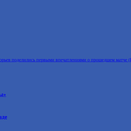
рьев поделились первыми впечатлениями о прошедшем матче (Ба
ды»
зде