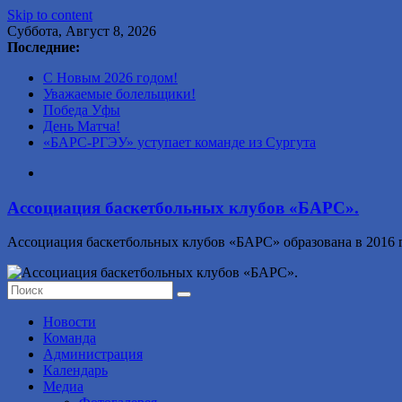
Skip to content
Суббота, Август 8, 2026
Последние:
С Новым 2026 годом!
Уважаемые болельщики!
Победа Уфы
День Матча!
«БАРС-РГЭУ» уступает команде из Сургута
Ассоциация баскетбольных клубов «БАРС».
Ассоциация баскетбольных клубов «БАРС» образована в 2016 г
Новости
Команда
Администрация
Календарь
Медиа