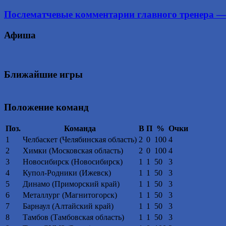
Послематчевые комментарии главного тренера — 
Афиша
Ближайшие игры
Положение команд
Поз.
Команда
В
П
%
Очки
1
Челбаскет (Челябинская область)
2
0
100
4
2
Химки (Московская область)
2
0
100
4
3
Новосибирск (Новосибирск)
1
1
50
3
4
Купол-Родники (Ижевск)
1
1
50
3
5
Динамо (Приморский край)
1
1
50
3
6
Металлург (Магнитогорск)
1
1
50
3
7
Барнаул (Алтайский край)
1
1
50
3
8
Тамбов (Тамбовская область)
1
1
50
3