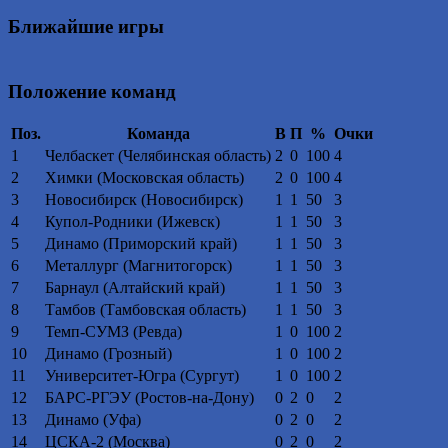
Ближайшие игры
Положение команд
Поз.
Команда
В
П
%
Очки
1
Челбаскет (Челябинская область)
2
0
100
4
2
Химки (Московская область)
2
0
100
4
3
Новосибирск (Новосибирск)
1
1
50
3
4
Купол-Родники (Ижевск)
1
1
50
3
5
Динамо (Приморский край)
1
1
50
3
6
Металлург (Магнитогорск)
1
1
50
3
7
Барнаул (Алтайский край)
1
1
50
3
8
Тамбов (Тамбовская область)
1
1
50
3
9
Темп-СУМЗ (Ревда)
1
0
100
2
10
Динамо (Грозный)
1
0
100
2
11
Университет-Югра (Сургут)
1
0
100
2
12
БАРС-РГЭУ (Ростов-на-Дону)
0
2
0
2
13
Динамо (Уфа)
0
2
0
2
14
ЦСКА-2 (Москва)
0
2
0
2