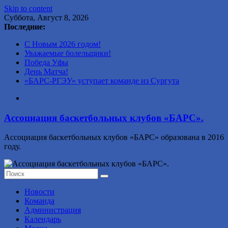
Skip to content
Суббота, Август 8, 2026
Последние:
С Новым 2026 годом!
Уважаемые болельщики!
Победа Уфы
День Матча!
«БАРС-РГЭУ» уступает команде из Сургута
Ассоциация баскетбольных клубов «БАРС».
Ассоциация баскетбольных клубов «БАРС» образована в 2016
году.
Новости
Команда
Администрация
Календарь