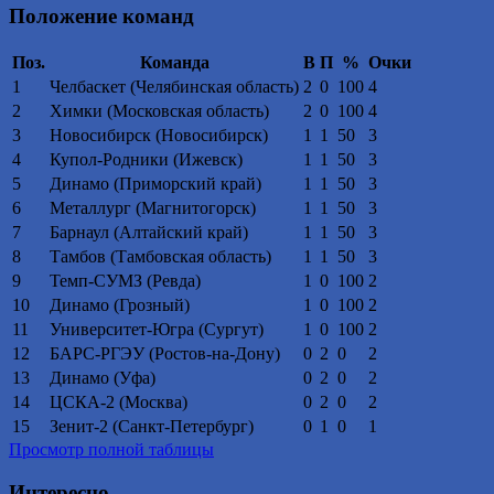
Положение команд
Поз.
Команда
В
П
%
Очки
1
Челбаскет (Челябинская область)
2
0
100
4
2
Химки (Московская область)
2
0
100
4
3
Новосибирск (Новосибирск)
1
1
50
3
4
Купол-Родники (Ижевск)
1
1
50
3
5
Динамо (Приморский край)
1
1
50
3
6
Металлург (Магнитогорск)
1
1
50
3
7
Барнаул (Алтайский край)
1
1
50
3
8
Тамбов (Тамбовская область)
1
1
50
3
9
Темп-СУМЗ (Ревда)
1
0
100
2
10
Динамо (Грозный)
1
0
100
2
11
Университет-Югра (Сургут)
1
0
100
2
12
БАРС-РГЭУ (Ростов-на-Дону)
0
2
0
2
13
Динамо (Уфа)
0
2
0
2
14
ЦСКА-2 (Москва)
0
2
0
2
15
Зенит-2 (Санкт-Петербург)
0
1
0
1
Просмотр полной таблицы
Интересно