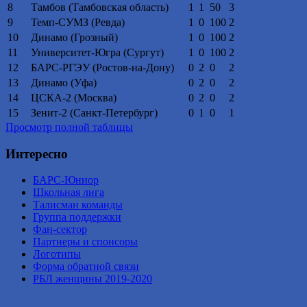
8
Тамбов (Тамбовская область)
1
1
50
3
9
Темп-СУМЗ (Ревда)
1
0
100
2
10
Динамо (Грозный)
1
0
100
2
11
Университет-Югра (Сургут)
1
0
100
2
12
БАРС-РГЭУ (Ростов-на-Дону)
0
2
0
2
13
Динамо (Уфа)
0
2
0
2
14
ЦСКА-2 (Москва)
0
2
0
2
15
Зенит-2 (Санкт-Петербург)
0
1
0
1
Просмотр полной таблицы
Интересно
БАРС-Юниор
Школьная лига
Талисман команды
Группа поддержки
Фан-сектор
Партнеры и спонсоры
Логотипы
Форма обратной связи
РБЛ женщины 2019-2020