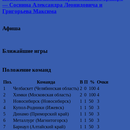
— Соснина Александра Леонидовича и
Григорьева Максима
Афиша
Ближайшие игры
Положение команд
Поз.
Команда
В
П
%
Очки
1
Челбаскет (Челябинская область)
2
0
100
4
2
Химки (Московская область)
2
0
100
4
3
Новосибирск (Новосибирск)
1
1
50
3
4
Купол-Родники (Ижевск)
1
1
50
3
5
Динамо (Приморский край)
1
1
50
3
6
Металлург (Магнитогорск)
1
1
50
3
7
Барнаул (Алтайский край)
1
1
50
3