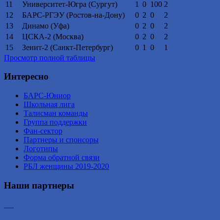
11
Университет-Югра (Сургут)
1
0
100
2
12
БАРС-РГЭУ (Ростов-на-Дону)
0
2
0
2
13
Динамо (Уфа)
0
2
0
2
14
ЦСКА-2 (Москва)
0
2
0
2
15
Зенит-2 (Санкт-Петербург)
0
1
0
1
Просмотр полной таблицы
Интересно
БАРС-Юниор
Школьная лига
Талисман команды
Группа поддержки
Фан-сектор
Партнеры и спонсоры
Логотипы
Форма обратной связи
РБЛ женщины 2019-2020
Наши партнеры