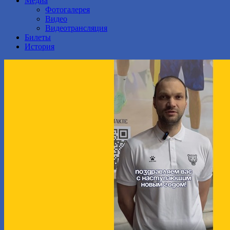
Медиа
Фотогалерея
Видео
Видеотрансляция
Билеты
История