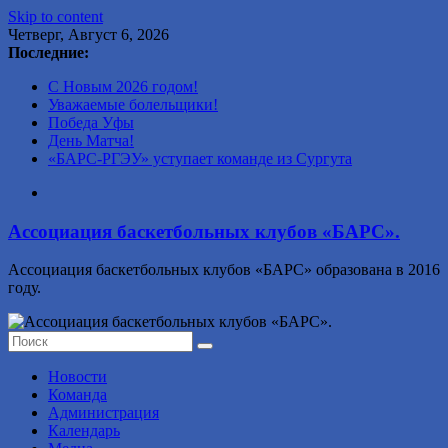
Skip to content
Четверг, Август 6, 2026
Последние:
С Новым 2026 годом!
Уважаемые болельщики!
Победа Уфы
День Матча!
«БАРС-РГЭУ» уступает команде из Сургута
Ассоциация баскетбольных клубов «БАРС».
Ассоциация баскетбольных клубов «БАРС» образована в 2016
году.
Новости
Команда
Администрация
Календарь