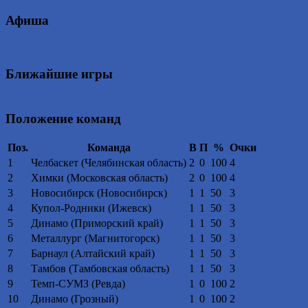
Афиша
Ближайшие игры
Положение команд
Поз.
Команда
В
П
%
Очки
1
Челбаскет (Челябинская область)
2
0
100
4
2
Химки (Московская область)
2
0
100
4
3
Новосибирск (Новосибирск)
1
1
50
3
4
Купол-Родники (Ижевск)
1
1
50
3
5
Динамо (Приморский край)
1
1
50
3
6
Металлург (Магнитогорск)
1
1
50
3
7
Барнаул (Алтайский край)
1
1
50
3
8
Тамбов (Тамбовская область)
1
1
50
3
9
Темп-СУМЗ (Ревда)
1
0
100
2
10
Динамо (Грозный)
1
0
100
2