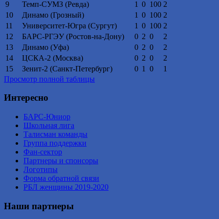
9
Темп-СУМЗ (Ревда)
1
0
100
2
10
Динамо (Грозный)
1
0
100
2
11
Университет-Югра (Сургут)
1
0
100
2
12
БАРС-РГЭУ (Ростов-на-Дону)
0
2
0
2
13
Динамо (Уфа)
0
2
0
2
14
ЦСКА-2 (Москва)
0
2
0
2
15
Зенит-2 (Санкт-Петербург)
0
1
0
1
Просмотр полной таблицы
Интересно
БАРС-Юниор
Школьная лига
Талисман команды
Группа поддержки
Фан-сектор
Партнеры и спонсоры
Логотипы
Форма обратной связи
РБЛ женщины 2019-2020
Наши партнеры