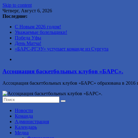
Skip to content
Четверг, Август 6, 2026
Последние:
С Новым 2026 годом!
Уважаемые болельщики!
Победа Уфы
День Матча!
«БАРС-РГЭУ» уступает команде из Сургута
Ассоциация баскетбольных клубов «БАРС».
Ассоциация баскетбольных клубов «БАРС» образована в 2016 г
Новости
Команда
Администрация
Календарь
Медиа