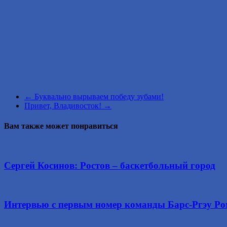
←
Буквально вырываем победу зубами!
Привет, Владивосток!
→
Вам также может понравиться
Сергей Косинов: Ростов – баскетбольный город
Интервью с первым номер команды Барс-Ргэу Р