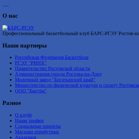
О нас
Профессиональный баскетбольный клуб БАРС-РГЭУ Ростов-на-Д
Наши партнеры
Российская Федерация Баскетбола
РГЭУ "РИНХ"
Правительство Ростовской области
Администрация города Ростова-на-Дону
Молочный завод "Богатырский край"
Министерство по физической культуре и спорту Ростовск
ООО "Быстра"
Разное
О клубе
Наши трофеи
Социальные проекты
Магазин атрибутики
Академия