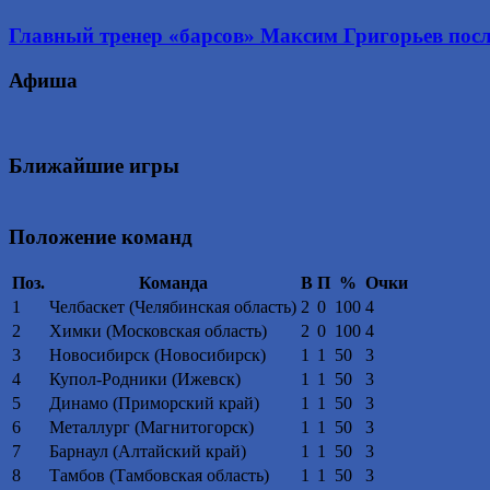
Главный тренер «барсов» Максим Григорьев после
Афиша
Ближайшие игры
Положение команд
Поз.
Команда
В
П
%
Очки
1
Челбаскет (Челябинская область)
2
0
100
4
2
Химки (Московская область)
2
0
100
4
3
Новосибирск (Новосибирск)
1
1
50
3
4
Купол-Родники (Ижевск)
1
1
50
3
5
Динамо (Приморский край)
1
1
50
3
6
Металлург (Магнитогорск)
1
1
50
3
7
Барнаул (Алтайский край)
1
1
50
3
8
Тамбов (Тамбовская область)
1
1
50
3