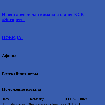
Новой ареной для команды станет КСК
«Экспресс»
ПОБЕДА!
Афиша
Ближайшие игры
Положение команд
Поз.
Команда
В
П
%
Очки
1
Челбаскет (Челябинская область)
2
0
100
4