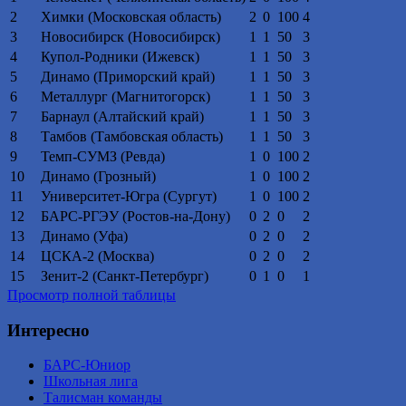
2
Химки (Московская область)
2
0
100
4
3
Новосибирск (Новосибирск)
1
1
50
3
4
Купол-Родники (Ижевск)
1
1
50
3
5
Динамо (Приморский край)
1
1
50
3
6
Металлург (Магнитогорск)
1
1
50
3
7
Барнаул (Алтайский край)
1
1
50
3
8
Тамбов (Тамбовская область)
1
1
50
3
9
Темп-СУМЗ (Ревда)
1
0
100
2
10
Динамо (Грозный)
1
0
100
2
11
Университет-Югра (Сургут)
1
0
100
2
12
БАРС-РГЭУ (Ростов-на-Дону)
0
2
0
2
13
Динамо (Уфа)
0
2
0
2
14
ЦСКА-2 (Москва)
0
2
0
2
15
Зенит-2 (Санкт-Петербург)
0
1
0
1
Просмотр полной таблицы
Интересно
БАРС-Юниор
Школьная лига
Талисман команды