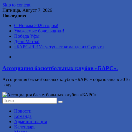
Skip to content
Пятница, Август 7, 2026
Последние:
С Новым 2026 годом!
Уважаемые болельщики!
Победа Уфы
День Матча!
«БАРС-РГЭУ» уступает команде из Сургута
Ассоциация баскетбольных клубов «БАРС».
Ассоциация баскетбольных клубов «БАРС» образована в 2016
году.
Новости
Команда
Администрация
Календарь