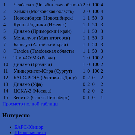
1
Челбаскет (Челябинская область)
2
0
100
4
2
Химки (Московская область)
2
0
100
4
3
Новосибирск (Новосибирск)
1
1
50
3
4
Купол-Родники (Ижевск)
1
1
50
3
5
Динамо (Приморский край)
1
1
50
3
6
Металлург (Магнитогорск)
1
1
50
3
7
Барнаул (Алтайский край)
1
1
50
3
8
Тамбов (Тамбовская область)
1
1
50
3
9
Темп-СУМЗ (Ревда)
1
0
100
2
10
Динамо (Грозный)
1
0
100
2
11
Университет-Югра (Сургут)
1
0
100
2
12
БАРС-РГЭУ (Ростов-на-Дону)
0
2
0
2
13
Динамо (Уфа)
0
2
0
2
14
ЦСКА-2 (Москва)
0
2
0
2
15
Зенит-2 (Санкт-Петербург)
0
1
0
1
Просмотр полной таблицы
Интересно
БАРС-Юниор
Школьная лига