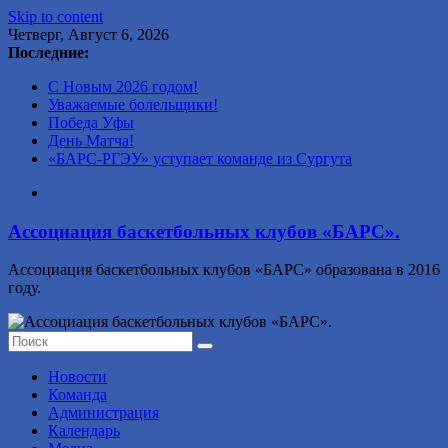
Skip to content
Четверг, Август 6, 2026
Последние:
С Новым 2026 годом!
Уважаемые болельщики!
Победа Уфы
День Матча!
«БАРС-РГЭУ» уступает команде из Сургута
Ассоциация баскетбольных клубов «БАРС».
Ассоциация баскетбольных клубов «БАРС» образована в 2016
году.
Новости
Команда
Администрация
Календарь