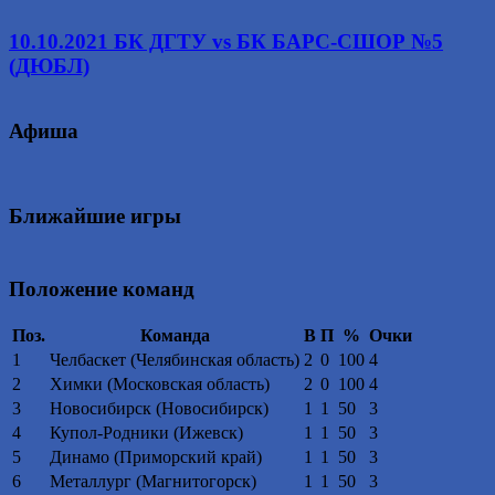
10.10.2021 БК ДГТУ vs БК БАРС-СШОР №5
(ДЮБЛ)
Афиша
Ближайшие игры
Положение команд
Поз.
Команда
В
П
%
Очки
1
Челбаскет (Челябинская область)
2
0
100
4
2
Химки (Московская область)
2
0
100
4
3
Новосибирск (Новосибирск)
1
1
50
3
4
Купол-Родники (Ижевск)
1
1
50
3
5
Динамо (Приморский край)
1
1
50
3
6
Металлург (Магнитогорск)
1
1
50
3