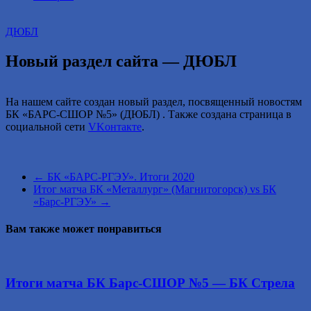
2016
году.
ДЮБЛ
Новый раздел сайта — ДЮБЛ
На нашем сайте создан новый раздел, посвященный новостям
БК «БАРС-СШОР №5» (ДЮБЛ) . Также создана страница в
социальной сети
VKoнтакте
.
←
БК «БАРС-РГЭУ». Итоги 2020
Итог матча БК «Металлург» (Магнитогорск) vs БК
«Барс-РГЭУ»
→
Вам также может понравиться
Итоги матча БК Барс-СШОР №5 — БК Стрела