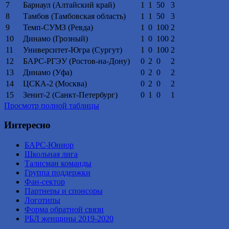
7
Барнаул (Алтайский край)
1
1
50
3
8
Тамбов (Тамбовская область)
1
1
50
3
9
Темп-СУМЗ (Ревда)
1
0
100
2
10
Динамо (Грозный)
1
0
100
2
11
Университет-Югра (Сургут)
1
0
100
2
12
БАРС-РГЭУ (Ростов-на-Дону)
0
2
0
2
13
Динамо (Уфа)
0
2
0
2
14
ЦСКА-2 (Москва)
0
2
0
2
15
Зенит-2 (Санкт-Петербург)
0
1
0
1
Просмотр полной таблицы
Интересно
БАРС-Юниор
Школьная лига
Талисман команды
Группа поддержки
Фан-сектор
Партнеры и спонсоры
Логотипы
Форма обратной связи
РБЛ женщины 2019-2020