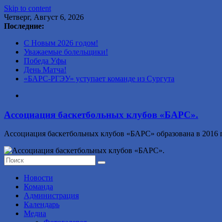
Skip to content
Четверг, Август 6, 2026
Последние:
С Новым 2026 годом!
Уважаемые болельщики!
Победа Уфы
День Матча!
«БАРС-РГЭУ» уступает команде из Сургута
Ассоциация баскетбольных клубов «БАРС».
Ассоциация баскетбольных клубов «БАРС» образована в 2016 г
Новости
Команда
Администрация
Календарь
Медиа