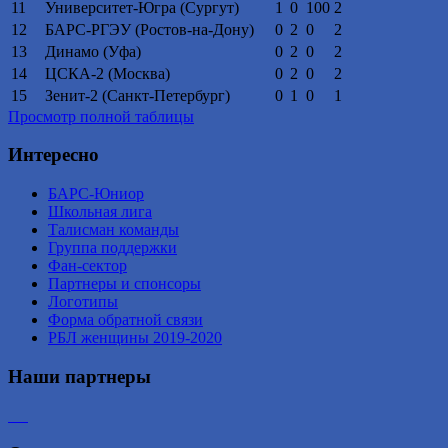
11
Университет-Югра (Сургут)
1
0
100
2
12
БАРС-РГЭУ (Ростов-на-Дону)
0
2
0
2
13
Динамо (Уфа)
0
2
0
2
14
ЦСКА-2 (Москва)
0
2
0
2
15
Зенит-2 (Санкт-Петербург)
0
1
0
1
Просмотр полной таблицы
Интересно
БАРС-Юниор
Школьная лига
Талисман команды
Группа поддержки
Фан-сектор
Партнеры и спонсоры
Логотипы
Форма обратной связи
РБЛ женщины 2019-2020
Наши партнеры