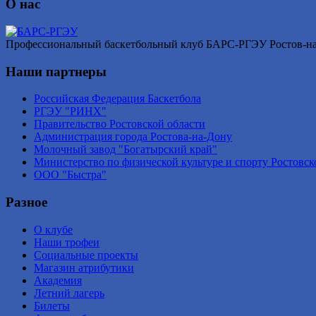
О нас
Профессиональный баскетбольный клуб БАРС-РГЭУ Ростов-на-Д
Наши партнеры
Российская Федерация Баскетбола
РГЭУ "РИНХ"
Правительство Ростовской области
Администрация города Ростова-на-Дону
Молочный завод "Богатырский край"
Министерство по физической культуре и спорту Ростовск
ООО "Быстра"
Разное
О клубе
Наши трофеи
Социальные проекты
Магазин атрибутики
Академия
Летний лагерь
Билеты