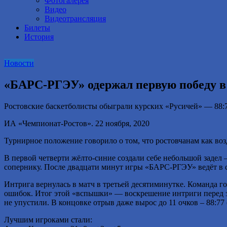
Фотогалерея
Видео
Видеотрансляция
Билеты
История
Новости
«БАРС-РГЭУ» одержал первую победу в 
Ростовские баскетболисты обыграли курских «Русичей» — 88:7
ИА «Чемпионат-Ростов». 22 ноября, 2020
Турнирное положение говорило о том, что ростовчанам как воз
В первой четверти жёлто-синие создали себе небольшой задел 
сопернику. После двадцати минут игры «БАРС-РГЭУ» ведёт в с
Интрига вернулась в матч в третьей десятиминутке. Команда го
ошибок. Итог этой «вспышки» — воскрешение интриги перед з
не упустили. В концовке отрыв даже вырос до 11 очков – 88:77 (2
Лучшим игроками стали: