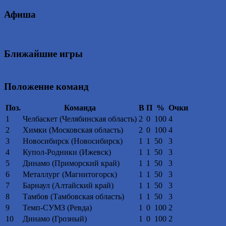
Афиша
Ближайшие игры
Положение команд
Поз.
Команда
В
П
%
Очки
1
Челбаскет (Челябинская область)
2
0
100
4
2
Химки (Московская область)
2
0
100
4
3
Новосибирск (Новосибирск)
1
1
50
3
4
Купол-Родники (Ижевск)
1
1
50
3
5
Динамо (Приморский край)
1
1
50
3
6
Металлург (Магнитогорск)
1
1
50
3
7
Барнаул (Алтайский край)
1
1
50
3
8
Тамбов (Тамбовская область)
1
1
50
3
9
Темп-СУМЗ (Ревда)
1
0
100
2
10
Динамо (Грозный)
1
0
100
2