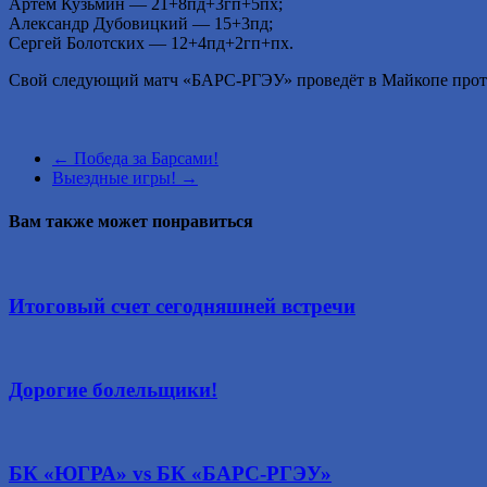
Артем Кузьмин — 21+8пд+3гп+5пх;
Александр Дубовицкий — 15+3пд;
Сергей Болотских — 12+4пд+2гп+пх.
Свой следующий матч «БАРС-РГЭУ» проведёт в Майкопе прот
←
Победа за Барсами!
Выездные игры!
→
Вам также может понравиться
Итоговый счет сегодняшней встречи
Дорогие болельщики!
БК «ЮГРА» vs БК «БАРС-РГЭУ»