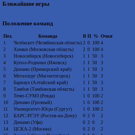
Ближайшие игры
Положение команд
Поз.
Команда
В
П
%
Очки
1
Челбаскет (Челябинская область)
2
0
100
4
2
Химки (Московская область)
2
0
100
4
3
Новосибирск (Новосибирск)
1
1
50
3
4
Купол-Родники (Ижевск)
1
1
50
3
5
Динамо (Приморский край)
1
1
50
3
6
Металлург (Магнитогорск)
1
1
50
3
7
Барнаул (Алтайский край)
1
1
50
3
8
Тамбов (Тамбовская область)
1
1
50
3
9
Темп-СУМЗ (Ревда)
1
0
100
2
10
Динамо (Грозный)
1
0
100
2
11
Университет-Югра (Сургут)
1
0
100
2
12
БАРС-РГЭУ (Ростов-на-Дону)
0
2
0
2
13
Динамо (Уфа)
0
2
0
2
14
ЦСКА-2 (Москва)
0
2
0
2