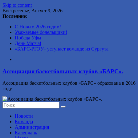
Skip to content
Воскресенье, Август 9, 2026
Последние:
С Новым 2026 годом!
Уважаемые болельщики!
Победа Уфы
День Матча!
«БАРС-РГЭУ» уступает команде из Сургута
Ассоциация баскетбольных клубов «БАРС».
Ассоциация баскетбольных клубов «БАРС» образована в 2016
году.
Новости
Команда
Администрация
Календарь