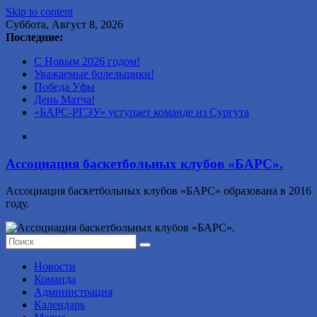
Skip to content
Суббота, Август 8, 2026
Последние:
С Новым 2026 годом!
Уважаемые болельщики!
Победа Уфы
День Матча!
«БАРС-РГЭУ» уступает команде из Сургута
Ассоциация баскетбольных клубов «БАРС».
Ассоциация баскетбольных клубов «БАРС» образована в 2016
году.
Новости
Команда
Администрация
Календарь