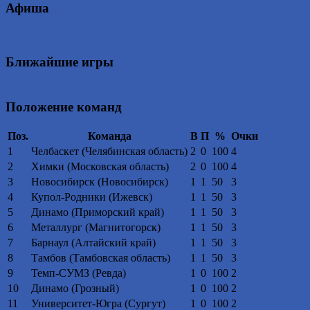
Афиша
Ближайшие игры
Положение команд
Поз.
Команда
В
П
%
Очки
1
Челбаскет (Челябинская область)
2
0
100
4
2
Химки (Московская область)
2
0
100
4
3
Новосибирск (Новосибирск)
1
1
50
3
4
Купол-Родники (Ижевск)
1
1
50
3
5
Динамо (Приморский край)
1
1
50
3
6
Металлург (Магнитогорск)
1
1
50
3
7
Барнаул (Алтайский край)
1
1
50
3
8
Тамбов (Тамбовская область)
1
1
50
3
9
Темп-СУМЗ (Ревда)
1
0
100
2
10
Динамо (Грозный)
1
0
100
2
11
Университет-Югра (Сургут)
1
0
100
2