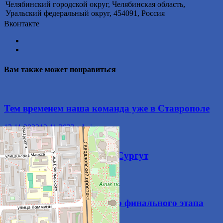
Челябинский городской округ, Челябинская область,
Уральский федеральный округ, 454091, Россия
Вконтакте
Вам также может понравиться
Тем временем наша команда уже в Ставрополе
12.11.2022
12.11.2022
admin
Следующая остановка — Сургут
08.10.2024
09.10.2024
admin
В Тамбове стартует 1-й тур финального этапа
Чемпионата России