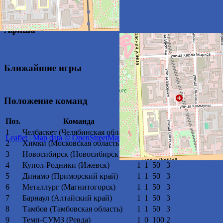
01.04.2024
01.04.2024
admin
Афиша
Ближайшие игры
Положение команд
Поз.
Команда
В
П
%
Очки
1
Челбаскет (Челябинская область)
2
0
100
4
Leaflet
| Map data ©
OpenStreetMap
contributors
2
Химки (Московская область)
2
0
100
4
3
Новосибирск (Новосибирск)
1
1
50
3
4
Купол-Родники (Ижевск)
1
1
50
3
5
Динамо (Приморский край)
1
1
50
3
6
Металлург (Магнитогорск)
1
1
50
3
7
Барнаул (Алтайский край)
1
1
50
3
8
Тамбов (Тамбовская область)
1
1
50
3
9
Темп-СУМЗ (Ревда)
1
0
100
2