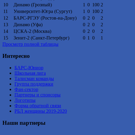
10
Динамо (Грозный)
1
0
100
2
11
Университет-Югра (Сургут)
1
0
100
2
12
БАРС-РГЭУ (Ростов-на-Дону)
0
2
0
2
13
Динамо (Уфа)
0
2
0
2
14
ЦСКА-2 (Москва)
0
2
0
2
15
Зенит-2 (Санкт-Петербург)
0
1
0
1
Просмотр полной таблицы
Интересно
БАРС-Юниор
Школьная лига
Талисман команды
Группа поддержки
Фан-сектор
Партнеры и спонсоры
Логотипы
Форма обратной связи
РБЛ женщины 2019-2020
Наши партнеры