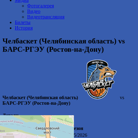
Медиа
Фотогалерея
Видео
Видеотрансляция
Билеты
История
Челбаскет (Челябинская область) vs
БАРС-РГЭУ (Ростов-на-Дону)
Челбаскет (Челябинская область)
vs
БАРС-РГЭУ (Ростов-на-Дону)
Детали
Дата
Время
Лига
Сезон
05.11.2025
17:00
Суперлига
2025/2026