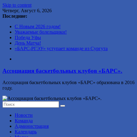
Skip to content
Четверг, Август 6, 2026
Последние:
С Новым 2026 годом!
Уважаемые болельщики!
Победа Уфы
День Матча!
«БАРС-РГЭУ» уступает команде из Сургута
Ассоциация баскетбольных клубов «БАРС».
Ассоциация баскетбольных клубов «БАРС» образована в 2016
году.
Новости
Команда
Администрация
Календарь