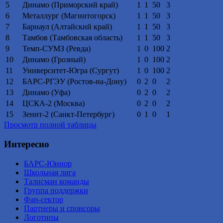
5
Динамо (Приморский край)
1
1
50
3
6
Металлург (Магнитогорск)
1
1
50
3
7
Барнаул (Алтайский край)
1
1
50
3
8
Тамбов (Тамбовская область)
1
1
50
3
9
Темп-СУМЗ (Ревда)
1
0
100
2
10
Динамо (Грозный)
1
0
100
2
11
Университет-Югра (Сургут)
1
0
100
2
12
БАРС-РГЭУ (Ростов-на-Дону)
0
2
0
2
13
Динамо (Уфа)
0
2
0
2
14
ЦСКА-2 (Москва)
0
2
0
2
15
Зенит-2 (Санкт-Петербург)
0
1
0
1
Просмотр полной таблицы
Интересно
БАРС-Юниор
Школьная лига
Талисман команды
Группа поддержки
Фан-сектор
Партнеры и спонсоры
Логотипы