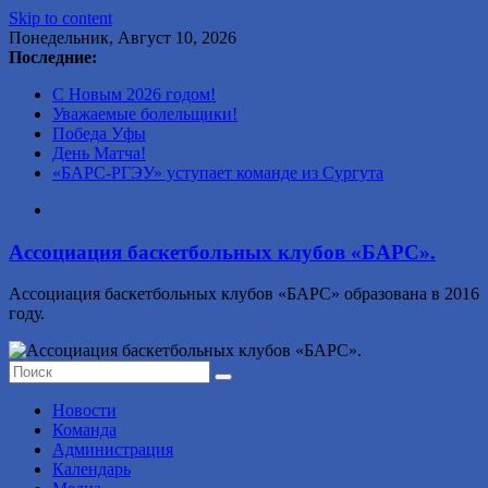
Skip to content
Понедельник, Август 10, 2026
Последние:
С Новым 2026 годом!
Уважаемые болельщики!
Победа Уфы
День Матча!
«БАРС-РГЭУ» уступает команде из Сургута
Ассоциация баскетбольных клубов «БАРС».
Ассоциация баскетбольных клубов «БАРС» образована в 2016
году.
Новости
Команда
Администрация
Календарь