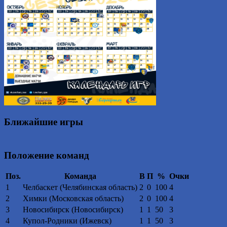
Ближайшие игры
Положение команд
Поз.
Команда
В
П
%
Очки
1
Челбаскет (Челябинская область)
2
0
100
4
2
Химки (Московская область)
2
0
100
4
3
Новосибирск (Новосибирск)
1
1
50
3
4
Купол-Родники (Ижевск)
1
1
50
3