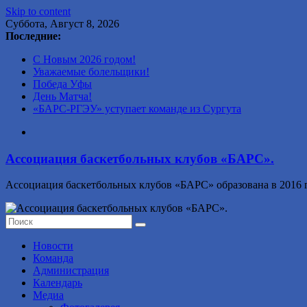
Skip to content
Суббота, Август 8, 2026
Последние:
С Новым 2026 годом!
Уважаемые болельщики!
Победа Уфы
День Матча!
«БАРС-РГЭУ» уступает команде из Сургута
Ассоциация баскетбольных клубов «БАРС».
Ассоциация баскетбольных клубов «БАРС» образована в 2016 г
Новости
Команда
Администрация
Календарь
Медиа