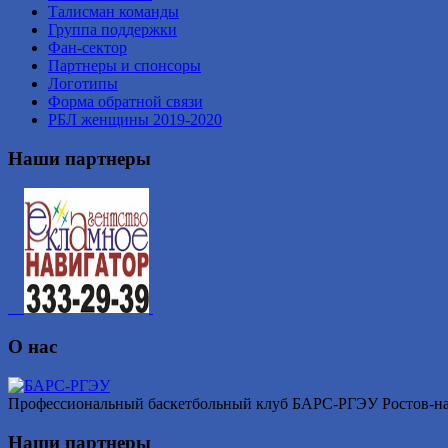
Талисман команды
Группа поддержки
Фан-сектор
Партнеры и спонсоры
Логотипы
Форма обратной связи
РБЛ женщины 2019-2020
Наши партнеры
О нас
Профессиональный баскетбольный клуб БАРС-РГЭУ Ростов-на-Д
Наши партнеры