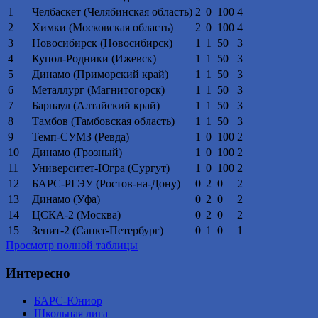
1
Челбаскет (Челябинская область)
2
0
100
4
2
Химки (Московская область)
2
0
100
4
3
Новосибирск (Новосибирск)
1
1
50
3
4
Купол-Родники (Ижевск)
1
1
50
3
5
Динамо (Приморский край)
1
1
50
3
6
Металлург (Магнитогорск)
1
1
50
3
7
Барнаул (Алтайский край)
1
1
50
3
8
Тамбов (Тамбовская область)
1
1
50
3
9
Темп-СУМЗ (Ревда)
1
0
100
2
10
Динамо (Грозный)
1
0
100
2
11
Университет-Югра (Сургут)
1
0
100
2
12
БАРС-РГЭУ (Ростов-на-Дону)
0
2
0
2
13
Динамо (Уфа)
0
2
0
2
14
ЦСКА-2 (Москва)
0
2
0
2
15
Зенит-2 (Санкт-Петербург)
0
1
0
1
Просмотр полной таблицы
Интересно
БАРС-Юниор
Школьная лига