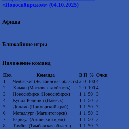
«Новосибирском» (04.10.2025)
Афиша
Ближайшие игры
Положение команд
Поз.
Команда
В
П
%
Очки
1
Челбаскет (Челябинская область)
2
0
100
4
2
Химки (Московская область)
2
0
100
4
3
Новосибирск (Новосибирск)
1
1
50
3
4
Купол-Родники (Ижевск)
1
1
50
3
5
Динамо (Приморский край)
1
1
50
3
6
Металлург (Магнитогорск)
1
1
50
3
7
Барнаул (Алтайский край)
1
1
50
3
8
Тамбов (Тамбовская область)
1
1
50
3