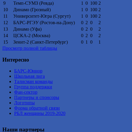
9
Темп-СУМЗ (Ревда)
1
0
100
2
10
Динамо (Грозный)
1
0
100
2
11
Университет-Югра (Сургут)
1
0
100
2
12
БАРС-РГЭУ (Ростов-на-Дону)
0
2
0
2
13
Динамо (Уфа)
0
2
0
2
14
ЦСКА-2 (Москва)
0
2
0
2
15
Зенит-2 (Санкт-Петербург)
0
1
0
1
Просмотр полной таблицы
Интересно
БАРС-Юниор
Школьная лига
Талисман команды
Группа поддержки
Фан-сектор
Партнеры и спонсоры
Логотипы
Форма обратной связи
РБЛ женщины 2019-2020
Наши партнеры