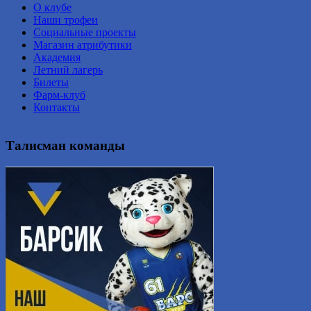
О клубе
Наши трофеи
Социальные проекты
Магазин атрибутики
Академия
Летний лагерь
Билеты
Фарм-клуб
Контакты
Талисман команды